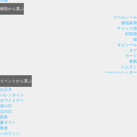
洋風
種類
から選ぶ
ラベルシール
個包装袋
チャック袋
封筒袋
箱
オビシール
タグ
カード
巻紙
たんざく
ペーパーヘッダー
イベント
から選ぶ
お正月
バレンタイン
ホワイトデー
母の日
父の日
新茶
夏ギフト
敬老
ハロウィン