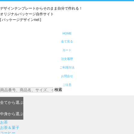
デザインテンプレートからそのまま自分で作れる！
オリジナルパッケージ自作サイト
[ パッケージデザインnet ]
HOME
全て見る
カート
注文履歴
ご利用方法
お問合せ
ご注意
検索
全て
から選ぶ
中身
から選ぶ
お茶
お茶＆菓子
コーヒー