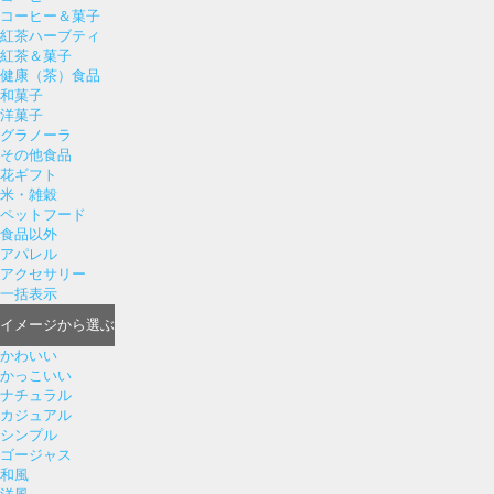
コーヒー＆菓子
紅茶ハーブティ
紅茶＆菓子
健康（茶）食品
和菓子
洋菓子
グラノーラ
その他食品
花ギフト
米・雑穀
ペットフード
食品以外
アパレル
アクセサリー
一括表示
イメージ
から選ぶ
かわいい
かっこいい
ナチュラル
カジュアル
シンプル
ゴージャス
和風