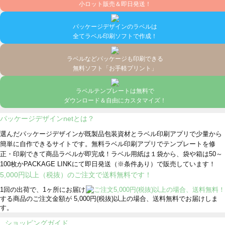
小ロット販売＆即日発送！
パッケージデザインのラベルは
全てラベル印刷ソフトで作成！
ラベルなどパッケージも印刷できる
無料ソフト「お手軽プリント」
ラベルテンプレートは無料で
ダウンロード＆自由にカスタマイズ！
パッケージデザインnetとは？
選んだパッケージデザインが既製品包装資材とラベル印刷アプリで少量から
簡単に自作できるサイトです。無料ラベル印刷アプリでテンプレートを修
正・印刷できて商品ラベルが即完成！ラベル用紙は１袋から、袋や箱は50～
100枚かPACKAGE LINKにて即日発送
（※条件あり）
で販売しています！
5,000円以上（税抜）のご注文で送料無料です！
1回の出荷で、1ヶ所にお届け
する商品のご注文金額が 5,000円(税抜)以上の場合、送料無料でお届けしま
す。
ショッピングガイド