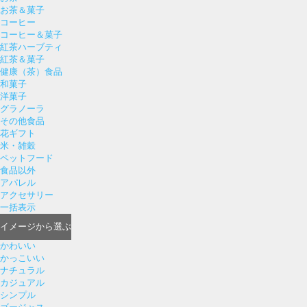
お茶＆菓子
コーヒー
コーヒー＆菓子
紅茶ハーブティ
紅茶＆菓子
健康（茶）食品
和菓子
洋菓子
グラノーラ
その他食品
花ギフト
米・雑穀
ペットフード
食品以外
アパレル
アクセサリー
一括表示
イメージ
から選ぶ
かわいい
かっこいい
ナチュラル
カジュアル
シンプル