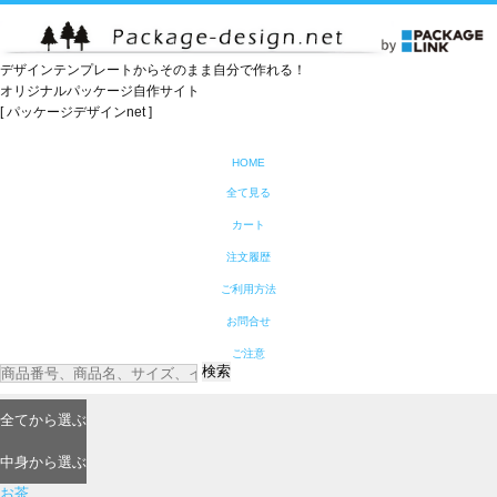
デザインテンプレートからそのまま自分で作れる！
オリジナルパッケージ自作サイト
[ パッケージデザインnet ]
HOME
全て見る
カート
注文履歴
ご利用方法
お問合せ
ご注意
検索
全て
から選ぶ
中身
から選ぶ
お茶