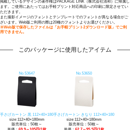
掲載しているデザインの著作権はPACKAGE LINK（株式会社清和）に帰属し
ます。ご使用にあたってはお手軽プリント対応商品への印刷に限定させてい
ただきます。
また撮影イメージのフォントとテンプレートでのフォントが異なる場合がご
ざいます。Web版ご利用の際は20種のフォントよりお選びください。
※Web版で保存したファイルは「お手軽プリント2ダウンロード版」でご利
用できません。
このパッケージに使用したアイテム
No.53647
No.53650
手さげカートン 黒 112×40×180
手さげカートン きなり 112×40×180
size:112×40×180mm
size:112×40×180mm
販売単位：50枚～
販売単位：50枚～
単価：
69.9～105円/1枚
単価：
62.7～95.5円/1枚