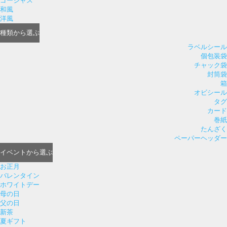
ゴージャス
和風
洋風
種類
から選ぶ
ラベルシール
個包装袋
チャック袋
封筒袋
箱
オビシール
タグ
カード
巻紙
たんざく
ペーパーヘッダー
イベント
から選ぶ
お正月
バレンタイン
ホワイトデー
母の日
父の日
新茶
夏ギフト