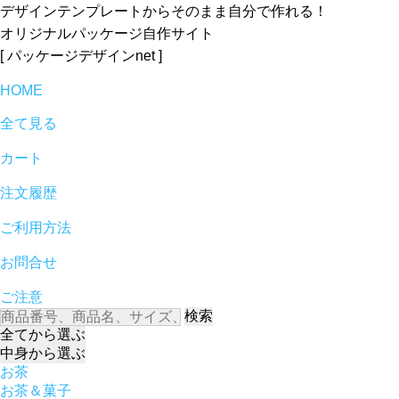
デザインテンプレートからそのまま自分で作れる！
オリジナルパッケージ自作サイト
[ パッケージデザインnet ]
HOME
全て見る
カート
注文履歴
ご利用方法
お問合せ
ご注意
検索
全て
から選ぶ
中身
から選ぶ
お茶
お茶＆菓子