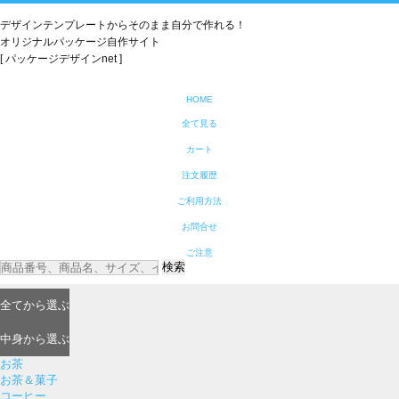
デザインテンプレートからそのまま自分で作れる！
オリジナルパッケージ自作サイト
[ パッケージデザインnet ]
HOME
全て見る
カート
注文履歴
ご利用方法
お問合せ
ご注意
検索
全て
から選ぶ
中身
から選ぶ
お茶
お茶＆菓子
コーヒー