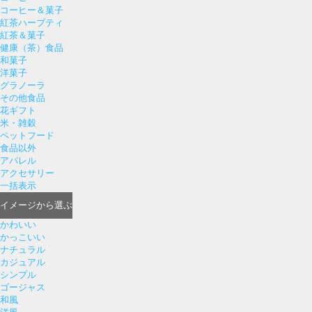
コーヒー＆菓子
紅茶ハーブティ
紅茶＆菓子
健康（茶）食品
和菓子
洋菓子
グラノーラ
その他食品
花ギフト
米・雑穀
ペットフード
食品以外
アパレル
アクセサリー
一括表示
イメージ
から選ぶ
かわいい
かっこいい
ナチュラル
カジュアル
シンプル
ゴージャス
和風