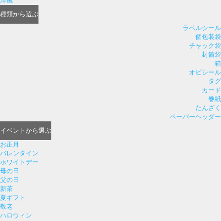
洋風
種類
から選ぶ
ラベルシール
個包装袋
チャック袋
封筒袋
箱
オビシール
タグ
カード
巻紙
たんざく
ペーパーヘッダー
イベント
から選ぶ
お正月
バレンタイン
ホワイトデー
母の日
父の日
新茶
夏ギフト
敬老
ハロウィン