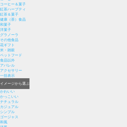
コーヒー＆菓子
紅茶ハーブティ
紅茶＆菓子
健康（茶）食品
和菓子
洋菓子
グラノーラ
その他食品
花ギフト
米・雑穀
ペットフード
食品以外
アパレル
アクセサリー
一括表示
イメージ
から選ぶ
かわいい
かっこいい
ナチュラル
カジュアル
シンプル
ゴージャス
和風