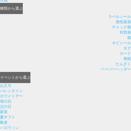
洋風
種類
から選ぶ
ラベルシール
個包装袋
チャック袋
封筒袋
箱
オビシール
タグ
カード
巻紙
たんざく
ペーパーヘッダー
イベント
から選ぶ
お正月
バレンタイン
ホワイトデー
母の日
父の日
新茶
夏ギフト
敬老
ハロウィン