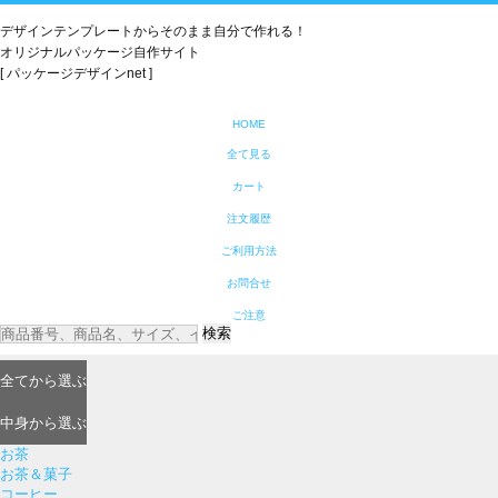
デザインテンプレートからそのまま自分で作れる！
オリジナルパッケージ自作サイト
[ パッケージデザインnet ]
HOME
全て見る
カート
注文履歴
ご利用方法
お問合せ
ご注意
検索
全て
から選ぶ
中身
から選ぶ
お茶
お茶＆菓子
コーヒー