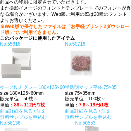
商品への印刷に限定させていただきます。
また撮影イメージのフォントとテンプレートでのフォントが異
なる場合がございます。Web版ご利用の際は20種のフォント
よりお選びください。
※Web版で保存したファイルは「お手軽プリント2ダウンロー
ド版」でご利用できません。
このパッケージに使用したアイテム
No.55818
No.50718
ケースN式 グレー 180×125×60
半透明マット平袋 75×85
size:180×125×60mm
size:75×85mm
販売単位：50枚～
販売単位：100枚～
単価：
88～112円/1枚
単価：
7.8～19円/1枚
商品詳細を見る / 注文
商品詳細を見る / 注文
無料サンプルを申込む
無料サンプルを申込む
No.58136
No.50553