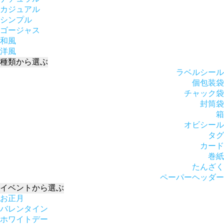
カジュアル
シンプル
ゴージャス
和風
洋風
種類
から選ぶ
ラベルシール
個包装袋
チャック袋
封筒袋
箱
オビシール
タグ
カード
巻紙
たんざく
ペーパーヘッダー
イベント
から選ぶ
お正月
バレンタイン
ホワイトデー