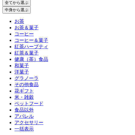
全て
から選ぶ
中身
から選ぶ
お茶
お茶＆菓子
コーヒー
コーヒー＆菓子
紅茶ハーブティ
紅茶＆菓子
健康（茶）食品
和菓子
洋菓子
グラノーラ
その他食品
花ギフト
米・雑穀
ペットフード
食品以外
アパレル
アクセサリー
一括表示