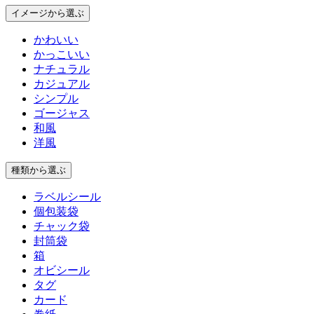
イメージ
から選ぶ
かわいい
かっこいい
ナチュラル
カジュアル
シンプル
ゴージャス
和風
洋風
種類
から選ぶ
ラベルシール
個包装袋
チャック袋
封筒袋
箱
オビシール
タグ
カード