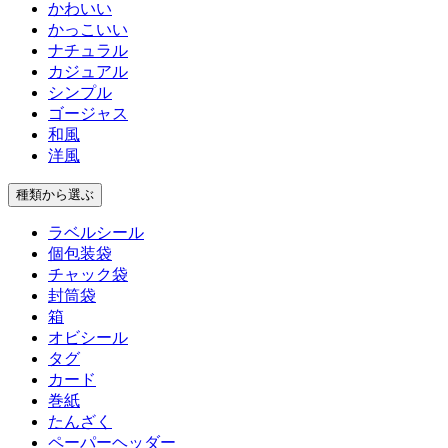
かわいい
かっこいい
ナチュラル
カジュアル
シンプル
ゴージャス
和風
洋風
種類
から選ぶ
ラベルシール
個包装袋
チャック袋
封筒袋
箱
オビシール
タグ
カード
巻紙
たんざく
ペーパーヘッダー