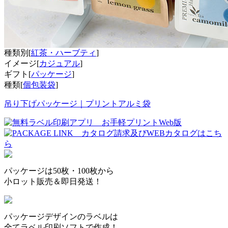
種類別[
紅茶・ハーブティ
]
イメージ[
カジュアル
]
ギフト[
パッケージ
]
種類[
個包装袋
]
吊り下げパッケージ｜プリントアルミ袋
パッケージは50枚・100枚から
小ロット販売＆即日発送！
パッケージデザインのラベルは
全てラベル印刷ソフトで作成！