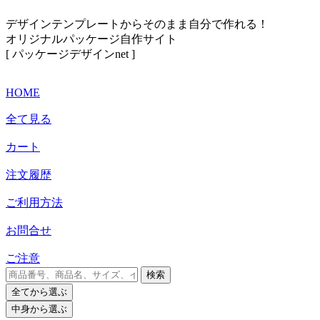
デザインテンプレートからそのまま自分で作れる！
オリジナルパッケージ自作サイト
[ パッケージデザインnet ]
HOME
全て見る
カート
注文履歴
ご利用方法
お問合せ
ご注意
検索
全て
から選ぶ
中身
から選ぶ