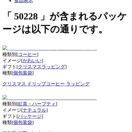
食品表示
「 50228 」が含まれるパッケ
ージは以下の通りです。
種類別[
コーヒー
]
イメージ[
かわいい
]
ギフト[
クリスマスラッピング
]
種類[
個包装袋
]
クリスマス ドリップコーヒー ラッピング
種類別[
紅茶・ハーブティ
]
イメージ[
ナチュラル
]
ギフト[
パッケージ
]
種類[
個包装袋
]