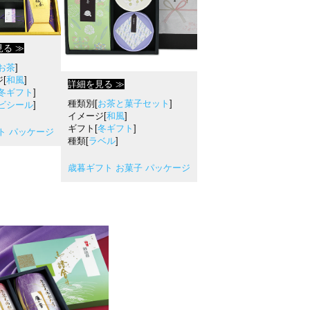
る ≫
お茶
]
[
和風
]
詳細を見る ≫
冬ギフト
]
種類別[
お茶と菓子セット
]
ビシール
]
イメージ[
和風
]
ギフト[
冬ギフト
]
ト パッケージ
種類[
ラベル
]
歳暮ギフト お菓子 パッケージ