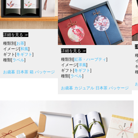
詳細を見る ≫
種類別[
お茶
]
イメージ[
和風
]
詳細を見る ≫
ギフト[
冬ギフト
]
種類別[
紅茶・ハーブティ
]
種類[
ラベル
]
イメージ[
洋風
]
ギフト[
冬ギフト
]
お歳暮 日本茶 箱 パッケージ
種
種類[
ラベル
]
お歳暮 カジュアル 日本茶 パッケージ