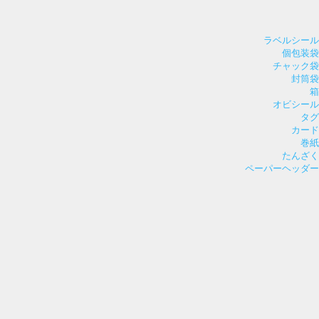
ラベルシール
個包装袋
チャック袋
封筒袋
箱
オビシール
タグ
カード
巻紙
たんざく
ペーパーヘッダー