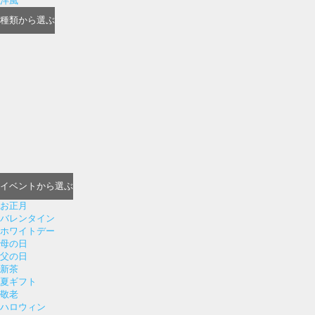
洋風
種類
から選ぶ
イベント
から選ぶ
お正月
バレンタイン
ホワイトデー
母の日
父の日
新茶
夏ギフト
敬老
ハロウィン