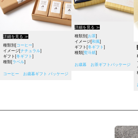
詳細を見る ≫
種類別[
お茶
]
詳細を見る ≫
イメージ[
和風
]
種類別[
コーヒー
]
ギフト[
冬ギフト
]
イメージ[
ナチュラル
]
種類[
熨斗紙
]
ギフト[
冬ギフト
]
種類[
ラベル
]
お歳暮 お茶ギフトパッケージ
コーヒー お歳暮ギフト パッケージ