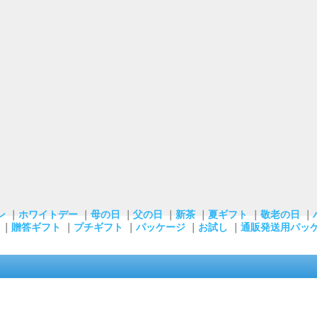
ン
｜
ホワイトデー
｜
母の日
｜
父の日
｜
新茶
｜
夏ギフト
｜
敬老の日
｜
｜
贈答ギフト
｜
プチギフト
｜
パッケージ
｜
お試し
｜
通販発送用パッ