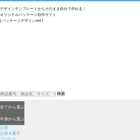
デザインテンプレートからそのまま自分で作れる！
オリジナルパッケージ自作サイト
[ パッケージデザインnet ]
検索
全て
から選ぶ
中身
から選ぶ
お茶
お茶＆菓子
コーヒー