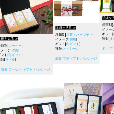
詳細を見
種類別[
詳細を見る ≫
イメージ
ギフト[
種類別[
紅茶・ハーブティ
]
詳細を見る ≫
種類[
オ
イメージ[
和風
]
ギフト[
冬ギフト
]
種類別[
コーヒー
]
種類[
オビシール
]
冬 ギフ
イメージ[
洋風
]
ギフト[
冬ギフト
]
歳暮 プチギフト パッケージ
類[
ラベル
]
お歳暮 コーヒー ギフト パッケージ