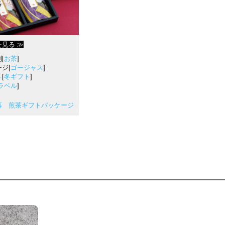
を見る ≫
[
お茶
]
ジ[
ゴージャス
]
[
冬ギフト
]
ラベル
]
暮 煎茶ギフトパッケージ