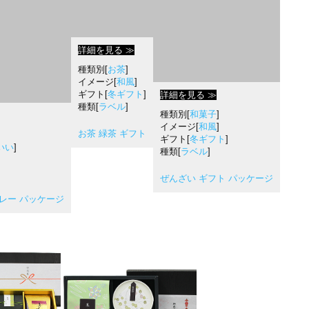
詳細を見る ≫
種類別[
お茶
]
イメージ[
和風
]
ギフト[
冬ギフト
]
詳細を見る ≫
種類[
ラベル
]
種類別[
和菓子
]
イメージ[
和風
]
お茶 緑茶 ギフト
ギフト[
冬ギフト
]
いい
]
種類[
ラベル
]
ぜんざい ギフト パッケージ
グレー パッケージ