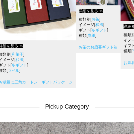
詳細を見る ≫
種類別[
お茶
]
イメージ[
和風
]
詳細
ギフト[
冬ギフト
]
種類別
種類[
巻紙
]
イメー
ギフト
詳細を見る ≫
お茶のお歳暮ギフト箱
種類[
種類別[
和菓子
]
イメージ[
和風
]
お歳
ギフト[
冬ギフト
]
種類[
ラベル
]
お歳暮に三角カートン ギフトパッケージ
Pickup Category