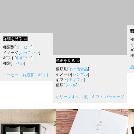
詳
詳細を見る ≫
種
イ
種類別[
コーヒー
]
ギ
イメージ[
かっこいい
]
種
ギフト[
冬ギフト
]
詳細を見る ≫
種類[
ラベル
]
歳
種類別[
その他食品
]
イメージ[
シンプル
]
コーヒー お歳暮 ギフト
ギフト[
冬ギフト
]
種類[
ラベル
]
オリーブオイル 瓶 ギフト パッケージ