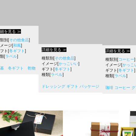
細を見る ≫
類別[
その他食品
]
メージ[
和風
]
詳細を見る ≫
フト[
冬ギフト
]
詳細を見る ≫
類[
ラベル
]
種類別[
その他食品
]
種類別[
コーヒー
]
イメージ[
かっこいい
]
イメージ[
かっこ
暮 冬ギフト 乾物
ギフト[
冬ギフト
]
ギフト[
冬ギフト
]
種類[
ラベル
]
種類[
ラベル
]
ドレッシング ギフト パッケージ
珈琲 コーヒー 