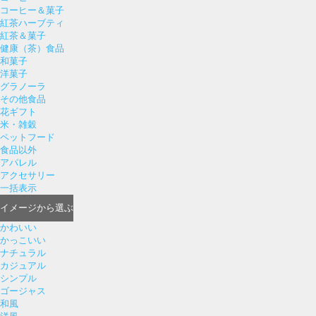
コーヒー＆菓子
紅茶ハーブティ
紅茶＆菓子
健康（茶）食品
和菓子
洋菓子
グラノーラ
その他食品
花ギフト
米・雑穀
ペットフード
食品以外
アパレル
アクセサリー
一括表示
イメージ
から選ぶ
かわいい
かっこいい
ナチュラル
カジュアル
シンプル
ゴージャス
和風