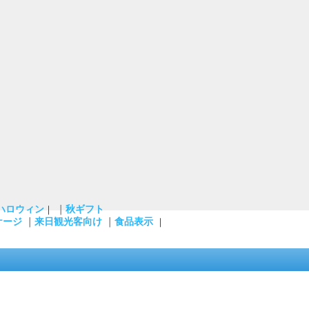
ハロウィン
｜
秋ギフト
｜
ケージ
｜
来日観光客向け
｜
食品表示
｜