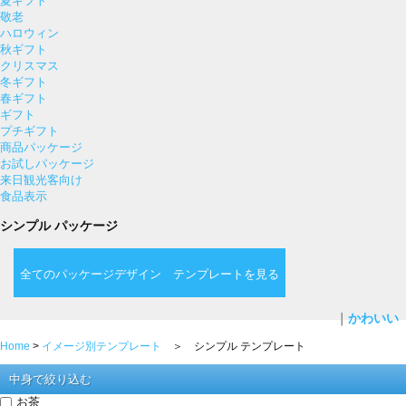
夏ギフト
敬老
ハロウィン
秋ギフト
クリスマス
冬ギフト
春ギフト
ギフト
プチギフト
商品パッケージ
お試しパッケージ
来日観光客向け
食品表示
シンプル パッケージ
全てのパッケージデザイン テンプレートを見る
｜
かわいい
Home
>
イメージ別テンプレート
＞ シンプル テンプレート
中身で絞り込む
お茶