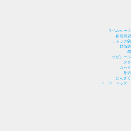
ラベルシール
個包装袋
チャック袋
封筒袋
箱
オビシール
タグ
カード
巻紙
たんざく
ペーパーヘッダー