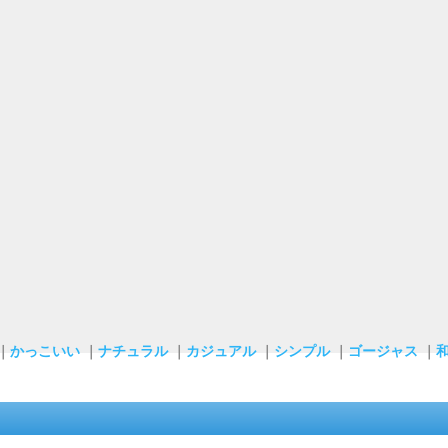
｜
かっこいい
｜
ナチュラル
｜
カジュアル
｜
シンプル
｜
ゴージャス
｜