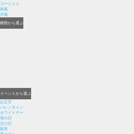
ゴージャス
和風
洋風
種類
から選ぶ
イベント
から選ぶ
お正月
バレンタイン
ホワイトデー
母の日
父の日
新茶