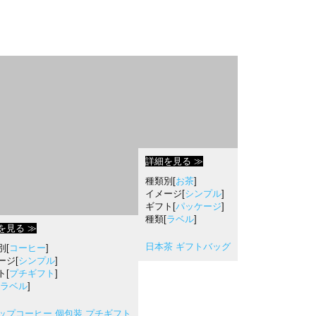
詳細を見る ≫
種類別[
お茶
]
イメージ[
シンプル
]
ギフト[
パッケージ
]
種類[
ラベル
]
を見る ≫
日本茶 ギフトバッグ
別[
コーヒー
]
ージ[
シンプル
]
ト[
プチギフト
]
ラベル
]
ップコーヒー 個包装 プチギフト