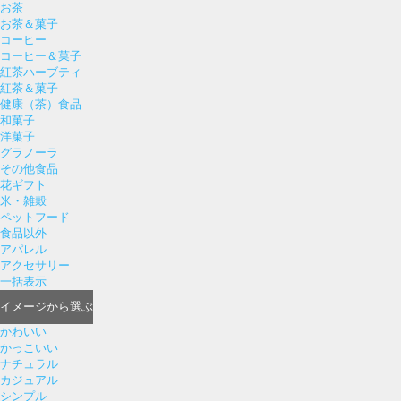
お茶
お茶＆菓子
コーヒー
コーヒー＆菓子
紅茶ハーブティ
紅茶＆菓子
健康（茶）食品
和菓子
洋菓子
グラノーラ
その他食品
花ギフト
米・雑穀
ペットフード
食品以外
アパレル
アクセサリー
一括表示
イメージ
から選ぶ
かわいい
かっこいい
ナチュラル
カジュアル
シンプル