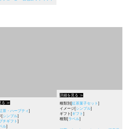
詳細を見る ≫
る ≫
種類別[
紅茶菓子セット
]
イメージ[
シンプル
]
紅茶・ハーブティ
]
ギフト[
ギフト
]
[
シンプル
]
種類[
ラベル
]
プチギフト
]
ベル
]