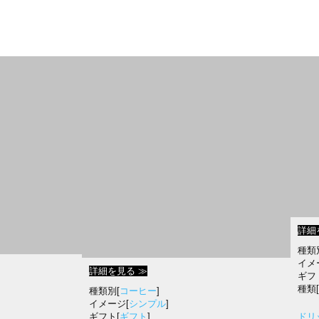
詳細
種類
イメ
詳細を見る ≫
ギフ
種類[
種類別[
コーヒー
]
イメージ[
シンプル
]
ギフト[
ギフト
]
ドリ