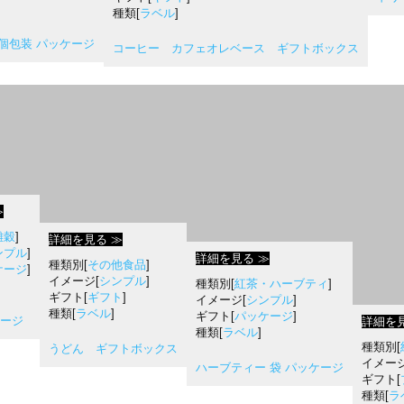
種類[
ラベル
]
個包装 パッケージ
コーヒー カフェオレベース ギフトボックス
≫
雑穀
]
詳細を見る ≫
ンプル
]
詳細を見る ≫
種類別[
その他食品
]
ケージ
]
イメージ[
シンプル
]
種類別[
紅茶・ハーブティ
]
ギフト[
ギフト
]
イメージ[
シンプル
]
種類[
ラベル
]
ギフト[
パッケージ
]
ージ
詳細を見
種類[
ラベル
]
種類別[
うどん ギフトボックス
イメージ
ハーブティー 袋 パッケージ
ギフト[
種類[
ラ