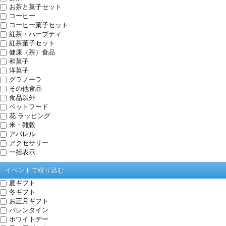
お茶と菓子セット
コーヒー
コーヒー菓子セット
紅茶・ハーブティ
紅茶菓子セット
健康（茶）食品
和菓子
洋菓子
グラノーラ
その他食品
食品以外
ペットフード
花 ラッピング
米・雑穀
アパレル
アクセサリー
一括表示
イベントで絞り込む
夏ギフト
冬ギフト
お正月ギフト
バレンタイン
ホワイトデー