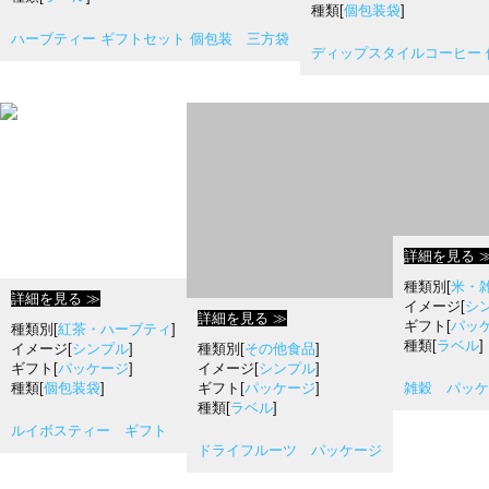
種類[
個包装袋
]
ハーブティー ギフトセット 個包装 三方袋
ディップスタイルコーヒー 
詳細を見る 
種類別[
米・
詳細を見る ≫
イメージ[
シ
詳細を見る ≫
ギフト[
パッ
種類別[
紅茶・ハーブティ
]
種類[
ラベル
]
イメージ[
シンプル
]
種類別[
その他食品
]
ギフト[
パッケージ
]
イメージ[
シンプル
]
種類[
個包装袋
]
ギフト[
パッケージ
]
雑穀 パッケ
種類[
ラベル
]
ルイボスティー ギフト
ドライフルーツ パッケージ