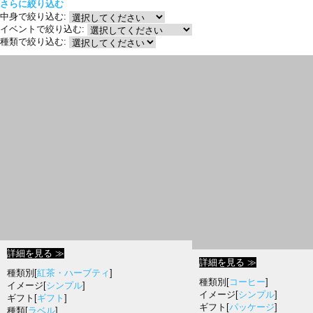
さらに絞り込む
中身で絞り込む:
イベントで絞り込む:
種類で絞り込む:
詳細を見る ≫
詳細を見る ≫
種類別[
紅茶・ハーブティ
]
種類別[
コーヒー
]
イメージ[
シンプル
]
イメージ[
シンプル
]
ギフト[
ギフト
]
ギフト[
パッケージ
]
種類[
ラベル
]