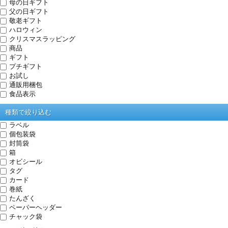
母の日ギフト
父の日ギフト
敬老ギフト
ハロウィン
クリスマスラッピング
商品
ギフト
プチギフト
お試し
通販用梱包
食品表示
種類で絞り込む
ラベル
個包装袋
封筒袋
箱
オビシール
タグ
カード
巻紙
たんざく
ペーパーヘッダー
チャック袋