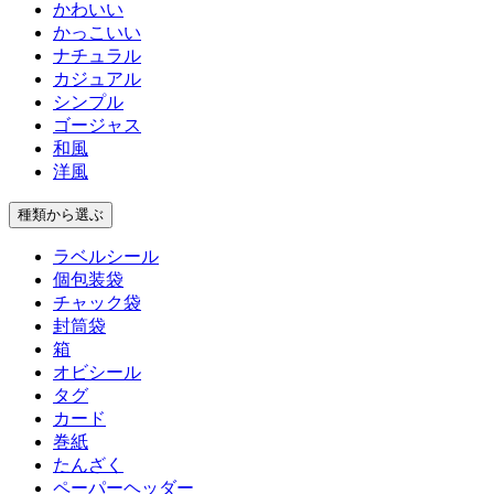
かわいい
かっこいい
ナチュラル
カジュアル
シンプル
ゴージャス
和風
洋風
種類
から選ぶ
ラベルシール
個包装袋
チャック袋
封筒袋
箱
オビシール
タグ
カード
巻紙
たんざく
ペーパーヘッダー