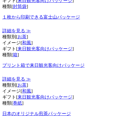
ギフト[
来日観光客向けパッケージ
]
種類[
封筒袋
]
１枚から印刷できる富士山パッケージ
詳細を見る ≫
種類別[
お茶
]
イメージ[
和風
]
ギフト[
来日観光客向けパッケージ
]
種類[
箱
]
プリント箱で来日観光客向けパッケージ
詳細を見る ≫
種類別[
お茶
]
イメージ[
和風
]
ギフト[
来日観光客向けパッケージ
]
種類[
巻紙
]
日本のオリジナル煎茶パッケージ