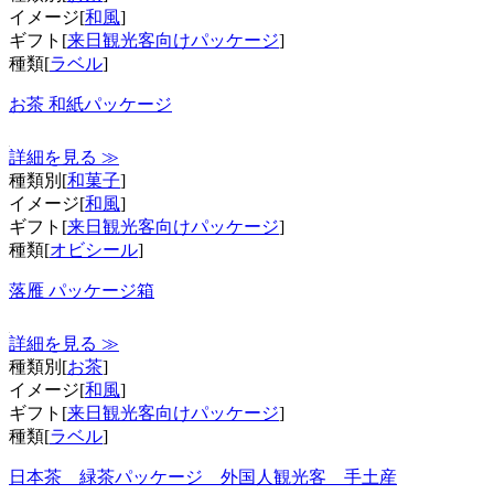
イメージ[
和風
]
ギフト[
来日観光客向けパッケージ
]
種類[
ラベル
]
お茶 和紙パッケージ
詳細を見る ≫
種類別[
和菓子
]
イメージ[
和風
]
ギフト[
来日観光客向けパッケージ
]
種類[
オビシール
]
落雁 パッケージ箱
詳細を見る ≫
種類別[
お茶
]
イメージ[
和風
]
ギフト[
来日観光客向けパッケージ
]
種類[
ラベル
]
日本茶 緑茶パッケージ 外国人観光客 手土産