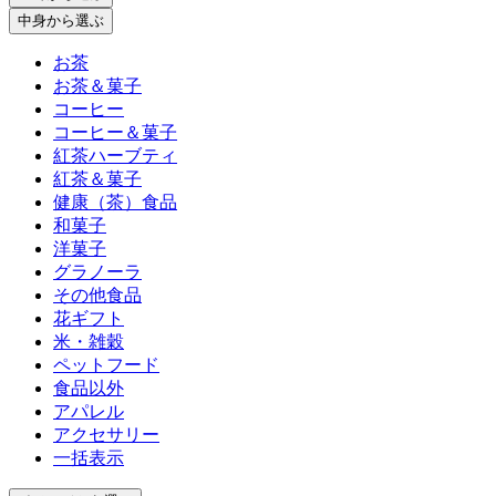
中身
から選ぶ
お茶
お茶＆菓子
コーヒー
コーヒー＆菓子
紅茶ハーブティ
紅茶＆菓子
健康（茶）食品
和菓子
洋菓子
グラノーラ
その他食品
花ギフト
米・雑穀
ペットフード
食品以外
アパレル
アクセサリー
一括表示