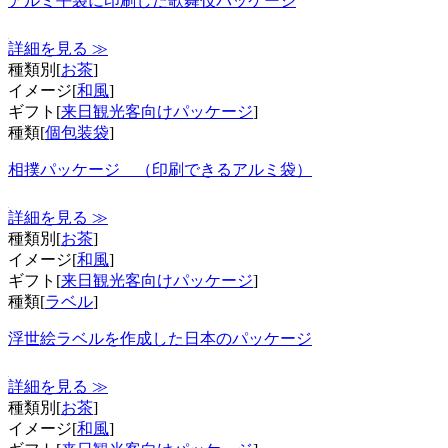
アルミ平袋に印刷した歌舞伎パッケージ
詳細を見る ≫
種類別[
お茶
]
イメージ[
和風
]
ギフト[
来日観光客向けパッケージ
]
種類[
個包装袋
]
相撲パッケージ （印刷できるアルミ袋）
詳細を見る ≫
種類別[
お茶
]
イメージ[
和風
]
ギフト[
来日観光客向けパッケージ
]
種類[
ラベル
]
浮世絵ラベルを作成した日本のパッケージ
詳細を見る ≫
種類別[
お茶
]
イメージ[
和風
]