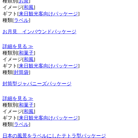
種類別[
お茶
]
イメージ[
和風
]
ギフト[
来日観光客向けパッケージ
]
種類[
ラベル
]
お月見 インバウンドパッケージ
詳細を見る ≫
種類別[
和菓子
]
イメージ[
和風
]
ギフト[
来日観光客向けパッケージ
]
種類[
封筒袋
]
封筒型ジャパニーズパッケージ
詳細を見る ≫
種類別[
和菓子
]
イメージ[
和風
]
ギフト[
来日観光客向けパッケージ
]
種類[
ラベル
]
日本の風景をラベルにしたテトラ型パッケージ