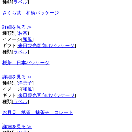
種類[
ラベル
]
さくら茶 和柄パッケージ
詳細を見る ≫
種類別[
お茶
]
イメージ[
和風
]
ギフト[
来日観光客向けパッケージ
]
種類[
ラベル
]
桜茶 日本パッケージ
詳細を見る ≫
種類別[
洋菓子
]
イメージ[
和風
]
ギフト[
来日観光客向けパッケージ
]
種類[
ラベル
]
お月見 紙管 抹茶チョコレート
詳細を見る ≫