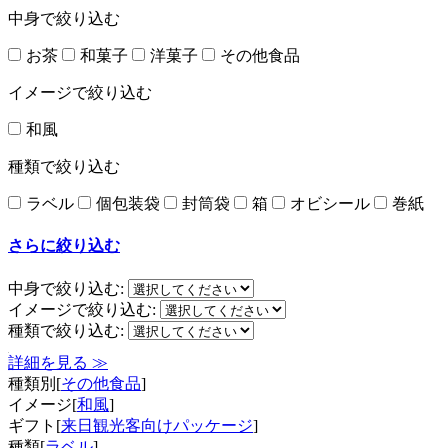
中身で絞り込む
お茶
和菓子
洋菓子
その他食品
イメージで絞り込む
和風
種類で絞り込む
ラベル
個包装袋
封筒袋
箱
オビシール
巻紙
さらに絞り込む
中身で絞り込む:
イメージで絞り込む:
種類で絞り込む:
詳細を見る ≫
種類別[
その他食品
]
イメージ[
和風
]
ギフト[
来日観光客向けパッケージ
]
種類[
ラベル
]