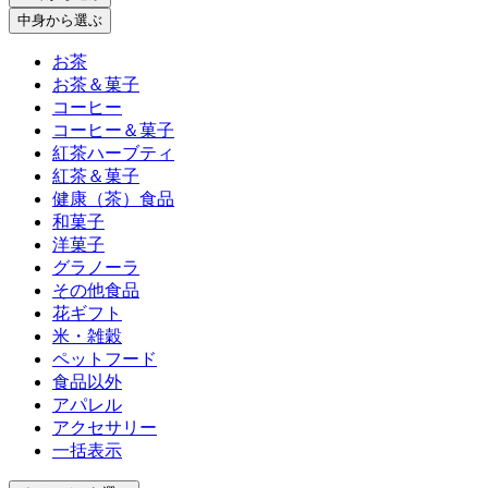
中身
から選ぶ
お茶
お茶＆菓子
コーヒー
コーヒー＆菓子
紅茶ハーブティ
紅茶＆菓子
健康（茶）食品
和菓子
洋菓子
グラノーラ
その他食品
花ギフト
米・雑穀
ペットフード
食品以外
アパレル
アクセサリー
一括表示