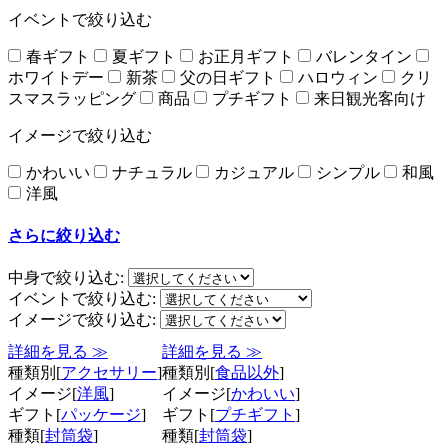
イベントで絞り込む
春ギフト
夏ギフト
お正月ギフト
バレンタイン
ホワイトデー
新茶
父の日ギフト
ハロウィン
クリ
スマスラッピング
商品
プチギフト
来日観光客向け
イメージで絞り込む
かわいい
ナチュラル
カジュアル
シンプル
和風
洋風
さらに絞り込む
中身で絞り込む:
イベントで絞り込む:
イメージで絞り込む:
詳細を見る ≫
詳細を見る ≫
種類別[
アクセサリー
]
種類別[
食品以外
]
イメージ[
洋風
]
イメージ[
かわいい
]
ギフト[
パッケージ
]
ギフト[
プチギフト
]
種類[
封筒袋
]
種類[
封筒袋
]