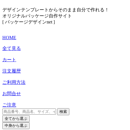
デザインテンプレートからそのまま自分で作れる！
オリジナルパッケージ自作サイト
[ パッケージデザインnet ]
HOME
全て見る
カート
注文履歴
ご利用方法
お問合せ
ご注意
検索
全て
から選ぶ
中身
から選ぶ