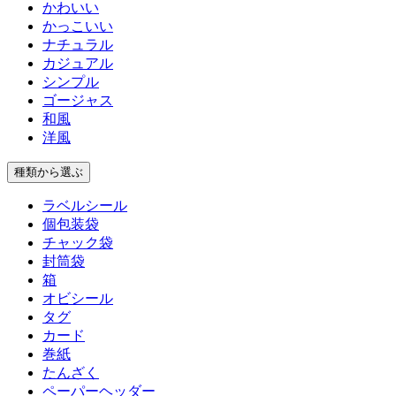
かわいい
かっこいい
ナチュラル
カジュアル
シンプル
ゴージャス
和風
洋風
種類
から選ぶ
ラベルシール
個包装袋
チャック袋
封筒袋
箱
オビシール
タグ
カード
巻紙
たんざく
ペーパーヘッダー