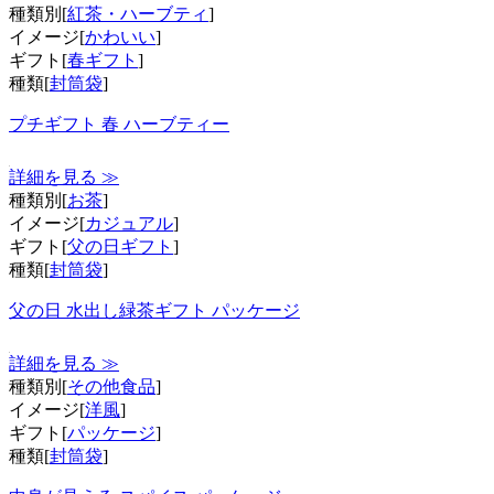
種類別[
紅茶・ハーブティ
]
イメージ[
かわいい
]
ギフト[
春ギフト
]
種類[
封筒袋
]
プチギフト 春 ハーブティー
詳細を見る ≫
種類別[
お茶
]
イメージ[
カジュアル
]
ギフト[
父の日ギフト
]
種類[
封筒袋
]
父の日 水出し緑茶ギフト パッケージ
詳細を見る ≫
種類別[
その他食品
]
イメージ[
洋風
]
ギフト[
パッケージ
]
種類[
封筒袋
]