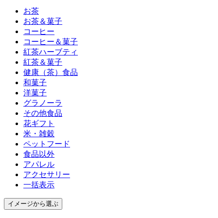
お茶
お茶＆菓子
コーヒー
コーヒー＆菓子
紅茶ハーブティ
紅茶＆菓子
健康（茶）食品
和菓子
洋菓子
グラノーラ
その他食品
花ギフト
米・雑穀
ペットフード
食品以外
アパレル
アクセサリー
一括表示
イメージ
から選ぶ