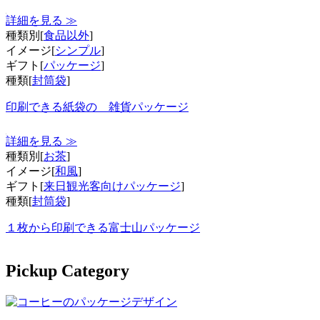
詳細を見る ≫
種類別[
食品以外
]
イメージ[
シンプル
]
ギフト[
パッケージ
]
種類[
封筒袋
]
印刷できる紙袋の 雑貨パッケージ
詳細を見る ≫
種類別[
お茶
]
イメージ[
和風
]
ギフト[
来日観光客向けパッケージ
]
種類[
封筒袋
]
１枚から印刷できる富士山パッケージ
Pickup Category