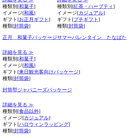
種類別[
和菓子
]
種類別[
紅茶・ハーブティ
]
イメージ[
和風
]
イメージ[
カジュアル
]
ギフト[
お正月ギフト
]
ギフト[
プチギフト
]
種類[
封筒袋
]
種類[
封筒袋
]
正月 和菓子パッケージ
サマーバレンタイン たなばた
詳細を見る ≫
種類別[
和菓子
]
イメージ[
和風
]
ギフト[
来日観光客向けパッケージ
]
種類[
封筒袋
]
封筒型ジャパニーズパッケージ
詳細を見る ≫
種類別[
食品以外
]
イメージ[
カジュアル
]
ギフト[
ハロウィンラッピング
]
種類[
封筒袋
]