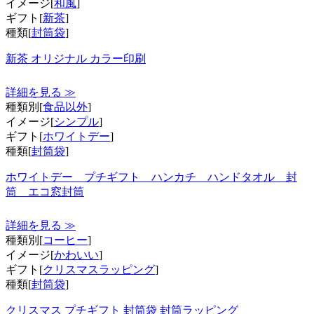
イメージ[
和風
]
ギフト[
新茶
]
種類[
封筒袋
]
新茶 オリジナル カラー印刷
詳細を見る ≫
種類別[
食品以外
]
イメージ[
シンプル
]
ギフト[
ホワイトデー
]
種類[
封筒袋
]
ホワイトデー プチギフト ハンカチ ハンドタオル 封
筒 エコ窓封筒
詳細を見る ≫
種類別[
コーヒー
]
イメージ[
かわいい
]
ギフト[
クリスマスラッピング
]
種類[
封筒袋
]
クリスマス プチギフト 封筒袋 封筒ラッピング