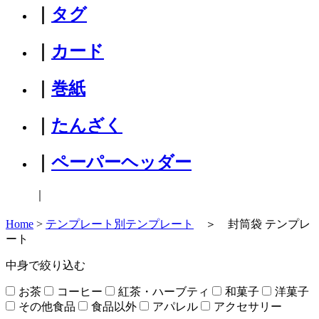
｜
タグ
｜
カード
｜
巻紙
｜
たんざく
｜
ペーパーヘッダー
｜
Home
>
テンプレート別テンプレート
＞ 封筒袋 テンプレ
ート
中身で絞り込む
お茶
コーヒー
紅茶・ハーブティ
和菓子
洋菓子
その他食品
食品以外
アパレル
アクセサリー