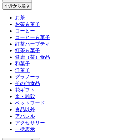
中身
から選ぶ
お茶
お茶＆菓子
コーヒー
コーヒー＆菓子
紅茶ハーブティ
紅茶＆菓子
健康（茶）食品
和菓子
洋菓子
グラノーラ
その他食品
花ギフト
米・雑穀
ペットフード
食品以外
アパレル
アクセサリー
一括表示