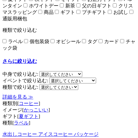
ンタイン
ホワイトデー
新茶
父の日ギフト
クリス
マスラッピング
商品
ギフト
プチギフト
お試し
通販用梱包
種類で絞り込む
ラベル
個包装袋
オビシール
タグ
カード
チャ
ック袋
さらに絞り込む
中身で絞り込む:
イベントで絞り込む:
種類で絞り込む:
詳細を見る ≫
種類別[
コーヒー
]
イメージ[
かっこいい
]
ギフト[
夏ギフト
]
種類[
ラベル
]
水出しコーヒー アイスコーヒー パッケージ