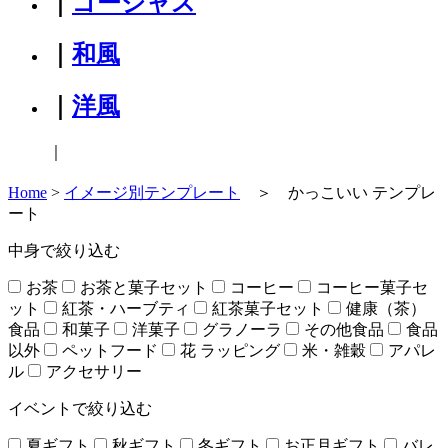
｜
ゴージャス
｜
和風
｜
洋風
｜
Home
>
イメージ別テンプレート
＞ かっこいい テンプレ
ート
中身で絞り込む
お茶
お茶と菓子セット
コーヒー
コーヒー菓子セ
ット
紅茶・ハーブティ
紅茶菓子セット
健康（茶）
食品
和菓子
洋菓子
グラノーラ
その他食品
食品
以外
ペットフード
花 ラッピング
米・雑穀
アパレ
ル
アクセサリー
イベントで絞り込む
夏ギフト
秋ギフト
冬ギフト
お正月ギフト
バレ