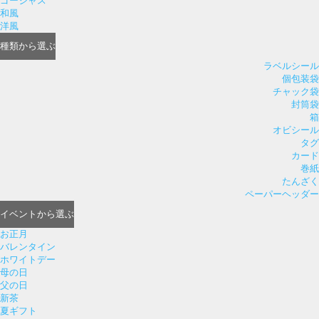
ゴージャス
和風
洋風
種類
から選ぶ
ラベルシール
個包装袋
チャック袋
封筒袋
箱
オビシール
タグ
カード
巻紙
たんざく
ペーパーヘッダー
イベント
から選ぶ
お正月
バレンタイン
ホワイトデー
母の日
父の日
新茶
夏ギフト