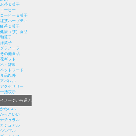
お茶＆菓子
コーヒー
コーヒー＆菓子
紅茶ハーブティ
紅茶＆菓子
健康（茶）食品
和菓子
洋菓子
グラノーラ
その他食品
花ギフト
米・雑穀
ペットフード
食品以外
アパレル
アクセサリー
一括表示
イメージ
から選ぶ
かわいい
かっこいい
ナチュラル
カジュアル
シンプル