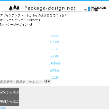
デザインテンプレートからそのまま自分で作れる！
オリジナルパッケージ自作サイト
[ パッケージデザインnet ]
HOME
全て見る
カート
注文履歴
ご利用方法
お問合せ
ご注意
検索
全て
から選ぶ
中身
から選ぶ
お茶