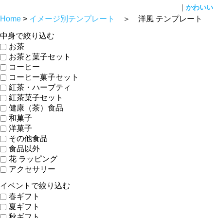
｜
かわいい
トを見る
Home
>
イメージ別テンプレート
＞ 洋風 テンプレート
中身で絞り込む
お茶
お茶と菓子セット
コーヒー
コーヒー菓子セット
紅茶・ハーブティ
紅茶菓子セット
健康（茶）食品
和菓子
洋菓子
その他食品
食品以外
花 ラッピング
アクセサリー
イベントで絞り込む
春ギフト
夏ギフト
秋ギフト