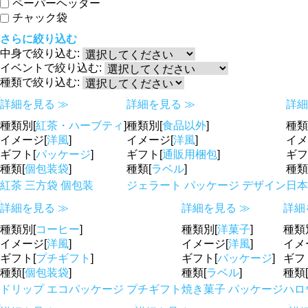
ペーパーヘッダー
チャック袋
さらに絞り込む
中身で絞り込む:
イベントで絞り込む:
種類で絞り込む:
詳細を見る ≫
詳細を見る ≫
詳細
種類別[
紅茶・ハーブティ
]
種類別[
食品以外
]
種類
イメージ[
洋風
]
イメージ[
洋風
]
イメ
ギフト[
パッケージ
]
ギフト[
通販用梱包
]
ギフ
種類[
個包装袋
]
種類[
ラベル
]
種類
紅茶 三方袋 個包装
ジェラート パッケージ デザイン
日本
詳細を見る ≫
詳細を見る ≫
詳細
種類別[
コーヒー
]
種類別[
洋菓子
]
種類
イメージ[
洋風
]
イメージ[
洋風
]
イメ
ギフト[
プチギフト
]
ギフト[
パッケージ
]
ギフ
種類[
個包装袋
]
種類[
ラベル
]
種類[
ドリップ エコパッケージ プチギフト
焼き菓子 パッケージ
ハロ