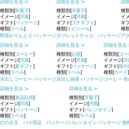
詳細を見る ≫
詳細を見る ≫
詳
種類別[
和菓子
]
種類別[
洋菓子
]
種類
イメージ[
洋風
]
イメージ[
洋風
]
イメ
ギフト[
パッケージ
]
ギフト[
プチギフト
]
ギフ
種類[
ラベル
]
種類[
オビシール
]
種類
野菜かりんとう パッケージ
タブレットチョコ パッケージ
ア
詳細を見る ≫
詳細を見る ≫
詳細を見る 
種類別[
コーヒー
]
種類別[
お茶
]
種類別[
コー
イメージ[
洋風
]
イメージ[
洋風
]
イメージ[
洋
ギフト[
夏ギフト
]
ギフト[
パッケージ
]
ギフト[
母の
種類[
ラベル
]
種類[
ラベル
]
種類[
カード
]
水出しコーヒー パッケージ
水出し緑茶 パッケージ
コーヒー 母
詳細を見る ≫
詳細を見る ≫
種類別[
食品以外
]
種類別[
洋菓子
]
イメージ[
洋風
]
イメージ[
洋風
]
ギフト[
パッケージ
]
ギフト[
バレンタイン
]
種類[
ラベル
]
種類[
ラベル
]
ひのき玉 バス用品 パッケージ
バレンタイン パッケージ 無