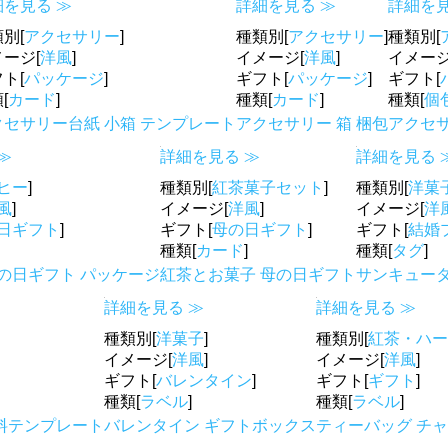
細を見る ≫
詳細を見る ≫
詳細を見
別[
アクセサリー
]
種類別[
アクセサリー
]
種類別[
ージ[
洋風
]
イメージ[
洋風
]
イメージ
ト[
パッケージ
]
ギフト[
パッケージ
]
ギフト[
[
カード
]
種類[
カード
]
種類[
個
クセサリー台紙 小箱 テンプレート
アクセサリー 箱 梱包
アクセサ
≫
詳細を見る ≫
詳細を見る 
ヒー
]
種類別[
紅茶菓子セット
]
種類別[
洋菓
風
]
イメージ[
洋風
]
イメージ[
洋
日ギフト
]
ギフト[
母の日ギフト
]
ギフト[
結婚
種類[
カード
]
種類[
タグ
]
の日ギフト パッケージ
紅茶とお菓子 母の日ギフト
サンキュータ
詳細を見る ≫
詳細を見る ≫
種類別[
洋菓子
]
種類別[
紅茶・ハー
イメージ[
洋風
]
イメージ[
洋風
]
ギフト[
バレンタイン
]
ギフト[
ギフト
]
種類[
ラベル
]
種類[
ラベル
]
料テンプレート
バレンタイン ギフトボックス
ティーバッグ チ