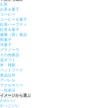
お茶
お茶＆菓子
コーヒー
コーヒー＆菓子
紅茶ハーブティ
紅茶＆菓子
健康（茶）食品
和菓子
洋菓子
グラノーラ
その他食品
花ギフト
米・雑穀
ペットフード
食品以外
アパレル
アクセサリー
一括表示
イメージ
から選ぶ
かわいい
かっこいい