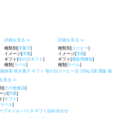
詳細を見る ≫
詳細を見る ≫
種類別[
洋菓子
]
種類別[
コーヒー
]
イメージ[
洋風
]
イメージ[
洋風
]
ギフト[
母の日ギフト
]
ギフト[
通販用梱包
]
種類[
ラベル
]
種類[
ラベル
]
き袋
抹茶 焼き菓子 ギフト 母の日
コーヒー豆 150g 2袋 通販 箱
を見る ≫
別[
その他食品
]
ージ[
洋風
]
ト[
ギフト
]
ラベル
]
ーブオイル パスタ ギフト詰め合わせ