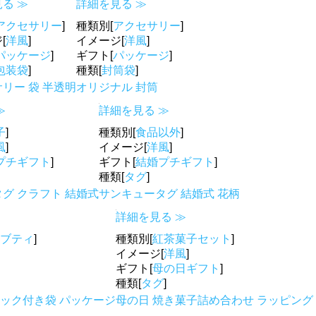
る ≫
詳細を見る ≫
アクセサリー
]
種類別[
アクセサリー
]
[
洋風
]
イメージ[
洋風
]
パッケージ
]
ギフト[
パッケージ
]
包装袋
]
種類[
封筒袋
]
リー 袋 半透明
オリジナル 封筒
≫
詳細を見る ≫
子
]
種類別[
食品以外
]
風
]
イメージ[
洋風
]
プチギフト
]
ギフト[
結婚プチギフト
]
種類[
タグ
]
グ クラフト 結婚式
サンキュータグ 結婚式 花柄
詳細を見る ≫
ブティ
]
種類別[
紅茶菓子セット
]
イメージ[
洋風
]
ギフト[
母の日ギフト
]
種類[
タグ
]
ャック付き袋 パッケージ
母の日 焼き菓子詰め合わせ ラッピング