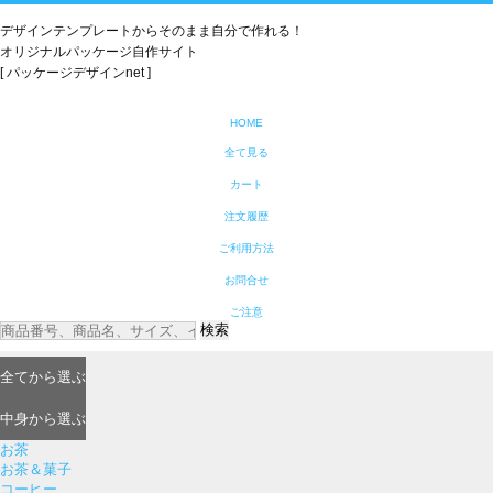
デザインテンプレートからそのまま自分で作れる！
オリジナルパッケージ自作サイト
[ パッケージデザインnet ]
HOME
全て見る
カート
注文履歴
ご利用方法
お問合せ
ご注意
検索
全て
から選ぶ
中身
から選ぶ
お茶
お茶＆菓子
コーヒー