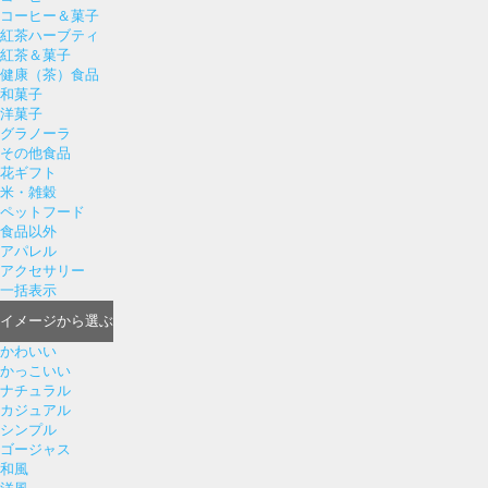
コーヒー＆菓子
紅茶ハーブティ
紅茶＆菓子
健康（茶）食品
和菓子
洋菓子
グラノーラ
その他食品
花ギフト
米・雑穀
ペットフード
食品以外
アパレル
アクセサリー
一括表示
イメージ
から選ぶ
かわいい
かっこいい
ナチュラル
カジュアル
シンプル
ゴージャス
和風