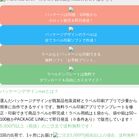
パッケージは50枚・100枚から
小ロット販売＆即日発送！
パッケージデザインのラベルは
全てラベル印刷ソフトで作成！
ラベルなどパッケージも印刷できる
無料ソフト「お手軽プリント」
ラベルテンプレートは無料で
ダウンロード＆自由にカスタマイズ！
パッケージデザインnetとは？
選んだパッケージデザインが既製品包装資材とラベル印刷アプリで少量から
簡単に自作できるサイトです。無料ラベル印刷アプリでテンプレートを修
正・印刷できて商品ラベルが即完成！ラベル用紙は１袋から、袋や箱は50～
100枚かPACKAGE LINKにて即日発送
（※条件あり）
で販売しています！
5,000円以上（税抜）のご注文で送料無料です！
1回の出荷で、1ヶ所にお届け