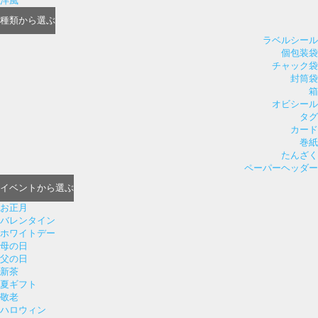
洋風
種類
から選ぶ
ラベルシール
個包装袋
チャック袋
封筒袋
箱
オビシール
タグ
カード
巻紙
たんざく
ペーパーヘッダー
イベント
から選ぶ
お正月
バレンタイン
ホワイトデー
母の日
父の日
新茶
夏ギフト
敬老
ハロウィン