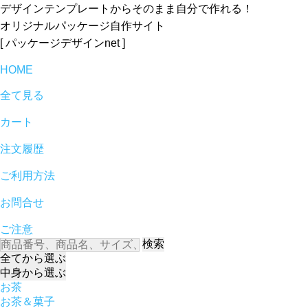
デザインテンプレートからそのまま自分で作れる！
オリジナルパッケージ自作サイト
[ パッケージデザインnet ]
HOME
全て見る
カート
注文履歴
ご利用方法
お問合せ
ご注意
検索
全て
から選ぶ
中身
から選ぶ
お茶
お茶＆菓子