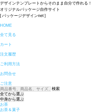
デザインテンプレートからそのまま自分で作れる！
オリジナルパッケージ自作サイト
[ パッケージデザインnet ]
HOME
全て見る
カート
注文履歴
ご利用方法
お問合せ
ご注意
検索
全て
から選ぶ
中身
から選ぶ
お茶
お茶＆菓子