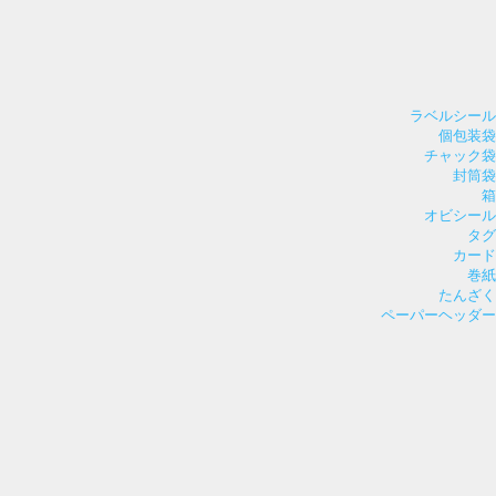
ラベルシール
個包装袋
チャック袋
封筒袋
箱
オビシール
タグ
カード
巻紙
たんざく
ペーパーヘッダー