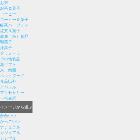
お茶
お茶＆菓子
コーヒー
コーヒー＆菓子
紅茶ハーブティ
紅茶＆菓子
健康（茶）食品
和菓子
洋菓子
グラノーラ
その他食品
花ギフト
米・雑穀
ペットフード
食品以外
アパレル
アクセサリー
一括表示
イメージ
から選ぶ
かわいい
かっこいい
ナチュラル
カジュアル
シンプル