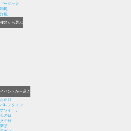
ゴージャス
和風
洋風
種類
から選ぶ
イベント
から選ぶ
お正月
バレンタイン
ホワイトデー
母の日
父の日
新茶