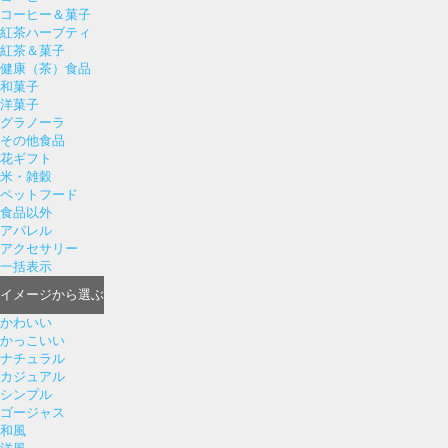
コーヒー＆菓子
紅茶ハーブティ
紅茶＆菓子
健康（茶）食品
和菓子
洋菓子
グラノーラ
その他食品
花ギフト
米・雑穀
ペットフード
食品以外
アパレル
アクセサリー
一括表示
イメージ
から選ぶ
かわいい
かっこいい
ナチュラル
カジュアル
シンプル
ゴージャス
和風