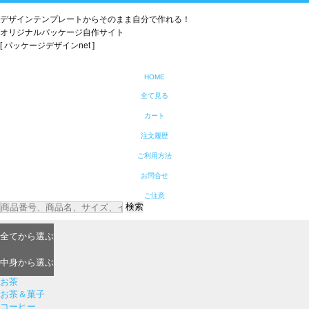
デザインテンプレートからそのまま自分で作れる！
オリジナルパッケージ自作サイト
[ パッケージデザインnet ]
HOME
全て見る
カート
注文履歴
ご利用方法
お問合せ
ご注意
検索
全て
から選ぶ
中身
から選ぶ
お茶
お茶＆菓子
コーヒー