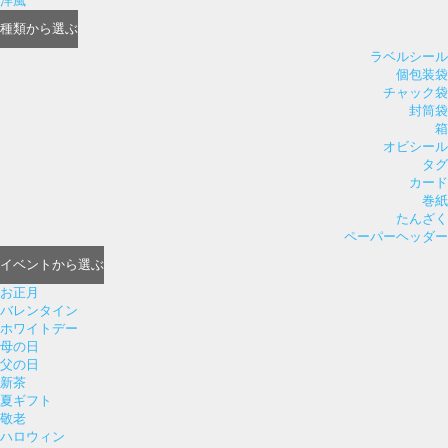
洋風
種類
から選ぶ
ラベルシール
個包装袋
チャック袋
封筒袋
箱
オビシール
タグ
カード
巻紙
たんざく
ペーパーヘッダー
イベント
から選ぶ
お正月
バレンタイン
ホワイトデー
母の日
父の日
新茶
夏ギフト
敬老
ハロウィン