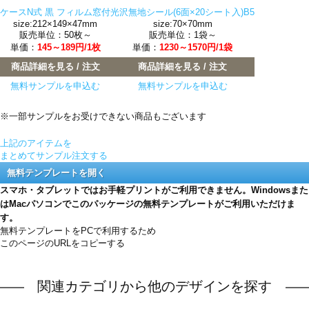
ケースN式 黒 フィルム窓付
光沢無地シール(6面×20シート入)B5
size:212×149×47mm
size:70×70mm
販売単位：50枚～
販売単位：1袋～
単価：
145～189円/1枚
単価：
1230～1570円/1袋
商品詳細を見る / 注文
商品詳細を見る / 注文
無料サンプルを申込む
無料サンプルを申込む
※一部サンプルをお受けできない商品もございます
上記のアイテムを
まとめてサンプル注文する
無料テンプレートを開く
スマホ・タブレットではお手軽プリントがご利用できません。Windowsまた
はMacパソコンでこのパッケージの無料テンプレートがご利用いただけま
す。
無料テンプレートをPCで利用するため
このページのURLをコピーする
関連カテゴリから他のデザインを探す