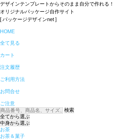
デザインテンプレートからそのまま自分で作れる！
オリジナルパッケージ自作サイト
[ パッケージデザインnet ]
HOME
全て見る
カート
注文履歴
ご利用方法
お問合せ
ご注意
検索
全て
から選ぶ
中身
から選ぶ
お茶
お茶＆菓子