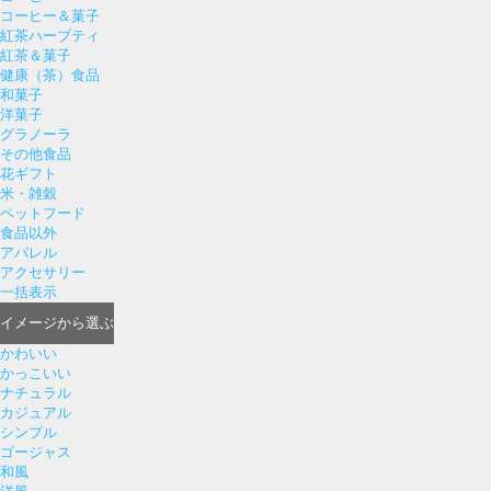
コーヒー＆菓子
紅茶ハーブティ
紅茶＆菓子
健康（茶）食品
和菓子
洋菓子
グラノーラ
その他食品
花ギフト
米・雑穀
ペットフード
食品以外
アパレル
アクセサリー
一括表示
イメージ
から選ぶ
かわいい
かっこいい
ナチュラル
カジュアル
シンプル
ゴージャス
和風