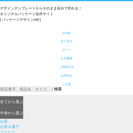
デザインテンプレートからそのまま自分で作れる！
オリジナルパッケージ自作サイト
[ パッケージデザインnet ]
HOME
全て見る
カート
注文履歴
ご利用方法
お問合せ
ご注意
検索
全て
から選ぶ
中身
から選ぶ
お茶
お茶＆菓子
コーヒー