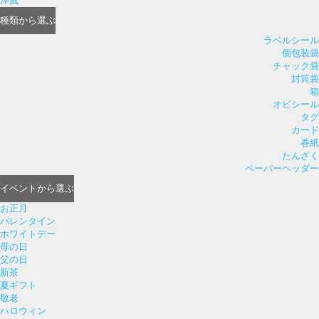
洋風
種類
から選ぶ
ラベルシール
個包装袋
チャック袋
封筒袋
箱
オビシール
タグ
カード
巻紙
たんざく
ペーパーヘッダー
イベント
から選ぶ
お正月
バレンタイン
ホワイトデー
母の日
父の日
新茶
夏ギフト
敬老
ハロウィン