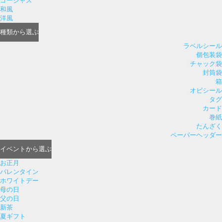
ゴージャス
和風
洋風
種類
から選ぶ
ラベルシール
個包装袋
チャック袋
封筒袋
箱
オビシール
タグ
カード
巻紙
たんざく
ペーパーヘッダー
イベント
から選ぶ
お正月
バレンタイン
ホワイトデー
母の日
父の日
新茶
夏ギフト