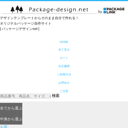
デザインテンプレートからそのまま自分で作れる！
オリジナルパッケージ自作サイト
[ パッケージデザインnet ]
HOME
全て見る
カート
注文履歴
ご利用方法
お問合せ
ご注意
検索
全て
から選ぶ
中身
から選ぶ
お茶