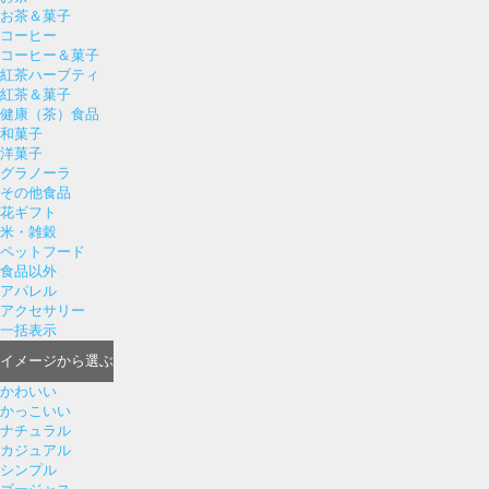
お茶＆菓子
コーヒー
コーヒー＆菓子
紅茶ハーブティ
紅茶＆菓子
健康（茶）食品
和菓子
洋菓子
グラノーラ
その他食品
花ギフト
米・雑穀
ペットフード
食品以外
アパレル
アクセサリー
一括表示
イメージ
から選ぶ
かわいい
かっこいい
ナチュラル
カジュアル
シンプル