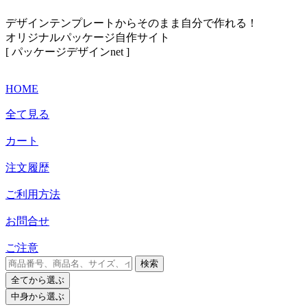
デザインテンプレートからそのまま自分で作れる！
オリジナルパッケージ自作サイト
[ パッケージデザインnet ]
HOME
全て見る
カート
注文履歴
ご利用方法
お問合せ
ご注意
検索
全て
から選ぶ
中身
から選ぶ