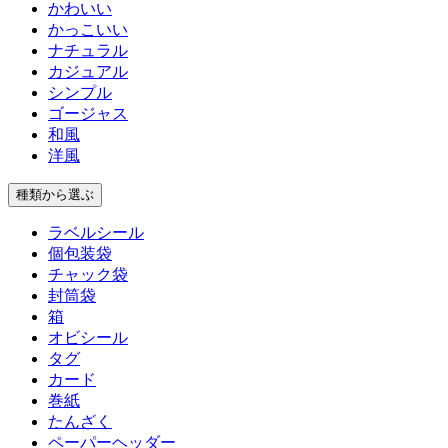
かわいい
かっこいい
ナチュラル
カジュアル
シンプル
ゴージャス
和風
洋風
種類
から選ぶ
ラベルシール
個包装袋
チャック袋
封筒袋
箱
オビシール
タグ
カード
巻紙
たんざく
ペーパーヘッダー