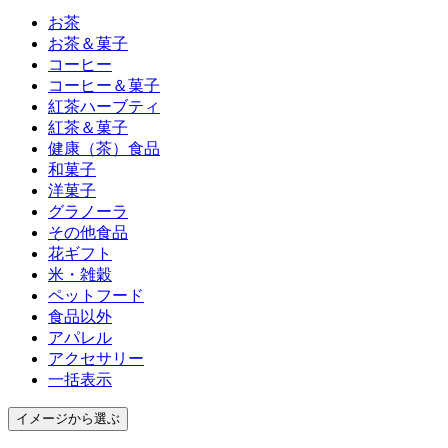
お茶
お茶＆菓子
コーヒー
コーヒー＆菓子
紅茶ハーブティ
紅茶＆菓子
健康（茶）食品
和菓子
洋菓子
グラノーラ
その他食品
花ギフト
米・雑穀
ペットフード
食品以外
アパレル
アクセサリー
一括表示
イメージ
から選ぶ