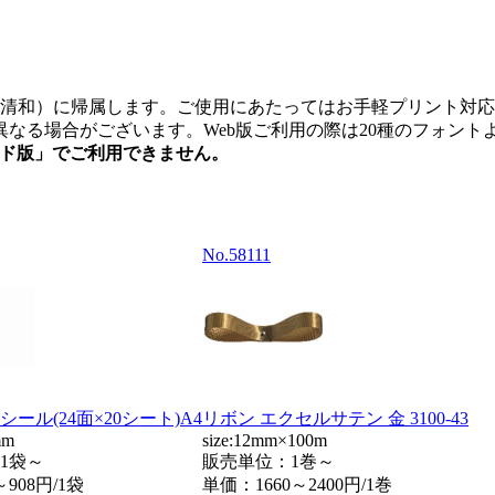
。
式会社清和）に帰属します。ご使用にあたってはお手軽プリント
なる場合がございます。Web版ご利用の際は20種のフォント
ード版」でご利用できません。
No.58111
ール(24面×20シート)A4
リボン エクセルサテン 金 3100-43
mm
size:12mm×100m
1袋～
販売単位：1巻～
～908円/1袋
単価：
1660～2400円/1巻