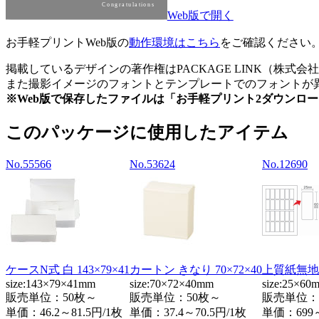
Web版で開く
お手軽プリントWeb版の
動作環境はこちら
をご確認ください
掲載しているデザインの著作権はPACKAGE LINK（株
また撮影イメージのフォントとテンプレートでのフォントが異
※Web版で保存したファイルは「お手軽プリント2ダウンロ
このパッケージに使用したアイテム
No.55566
No.53624
No.12690
ケースN式 白 143×79×41
カートン きなり 70×72×40
上質紙無地シ
size:143×79×41mm
size:70×72×40mm
size:25×60
販売単位：50枚～
販売単位：50枚～
販売単位：
単価：
46.2～81.5円/1枚
単価：
37.4～70.5円/1枚
単価：
699