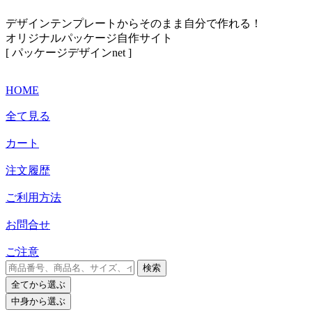
デザインテンプレートからそのまま自分で作れる！
オリジナルパッケージ自作サイト
[ パッケージデザインnet ]
HOME
全て見る
カート
注文履歴
ご利用方法
お問合せ
ご注意
検索
全て
から選ぶ
中身
から選ぶ