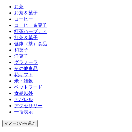
お茶
お茶＆菓子
コーヒー
コーヒー＆菓子
紅茶ハーブティ
紅茶＆菓子
健康（茶）食品
和菓子
洋菓子
グラノーラ
その他食品
花ギフト
米・雑穀
ペットフード
食品以外
アパレル
アクセサリー
一括表示
イメージ
から選ぶ