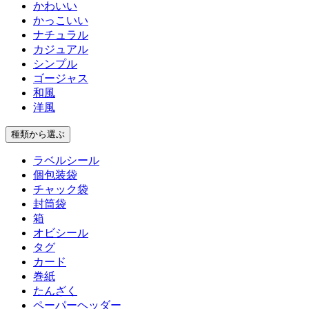
かわいい
かっこいい
ナチュラル
カジュアル
シンプル
ゴージャス
和風
洋風
種類
から選ぶ
ラベルシール
個包装袋
チャック袋
封筒袋
箱
オビシール
タグ
カード
巻紙
たんざく
ペーパーヘッダー