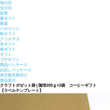
母の日
父の日
新茶
夏ギフト
敬老
ハロウィン
秋ギフト
クリスマス
冬ギフト
春ギフト
ギフト
プチギフト
商品パッケージ
お試しパッケージ
来日観光客向け
食品表示
クラフトガゼット袋 | 珈琲200ｇ×3袋 コーヒーギフト
【ラベルテンプレート】