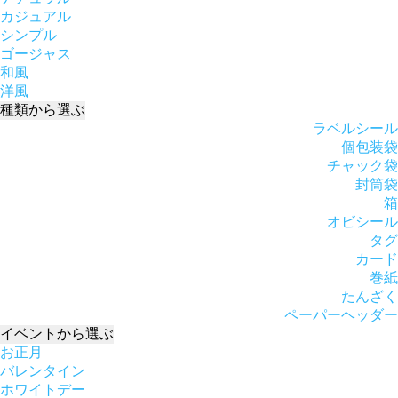
カジュアル
シンプル
ゴージャス
和風
洋風
種類
から選ぶ
ラベルシール
個包装袋
チャック袋
封筒袋
箱
オビシール
タグ
カード
巻紙
たんざく
ペーパーヘッダー
イベント
から選ぶ
お正月
バレンタイン
ホワイトデー