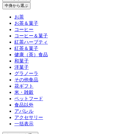
中身
から選ぶ
お茶
お茶＆菓子
コーヒー
コーヒー＆菓子
紅茶ハーブティ
紅茶＆菓子
健康（茶）食品
和菓子
洋菓子
グラノーラ
その他食品
花ギフト
米・雑穀
ペットフード
食品以外
アパレル
アクセサリー
一括表示