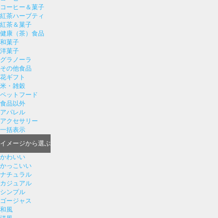
コーヒー＆菓子
紅茶ハーブティ
紅茶＆菓子
健康（茶）食品
和菓子
洋菓子
グラノーラ
その他食品
花ギフト
米・雑穀
ペットフード
食品以外
アパレル
アクセサリー
一括表示
イメージ
から選ぶ
かわいい
かっこいい
ナチュラル
カジュアル
シンプル
ゴージャス
和風