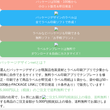
パッケージは50枚・100枚から
小ロット販売＆即日発送！
パッケージデザインのラベルは
全てラベル印刷ソフトで作成！
ラベルなどパッケージも印刷できる
無料ソフト「お手軽プリント」
ラベルテンプレートは無料で
ダウンロード＆自由にカスタマイズ！
パッケージデザインnetとは？
選んだパッケージデザインが既製品包装資材とラベル印刷アプリで少量から
簡単に自作できるサイトです。無料ラベル印刷アプリでテンプレートを修
正・印刷できて商品ラベルが即完成！ラベル用紙は１袋から、袋や箱は50～
100枚かPACKAGE LINKにて即日発送
（※条件あり）
で販売しています！
5,000円以上（税抜）のご注文で送料無料です！
1回の出荷で、1ヶ所にお届け
する商品のご注文金額が 5,000円(税抜)以上の場合、送料無料でお届けしま
す。