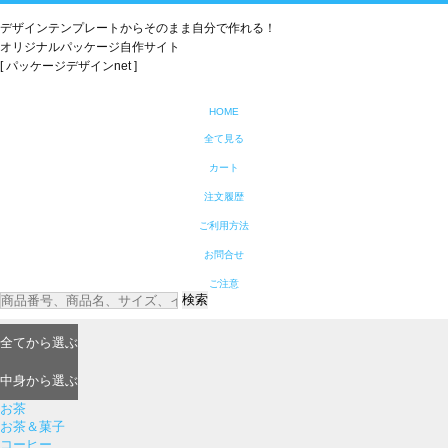
デザインテンプレートからそのまま自分で作れる！
オリジナルパッケージ自作サイト
[ パッケージデザインnet ]
HOME
全て見る
カート
注文履歴
ご利用方法
お問合せ
ご注意
検索
全て
から選ぶ
中身
から選ぶ
お茶
お茶＆菓子
コーヒー