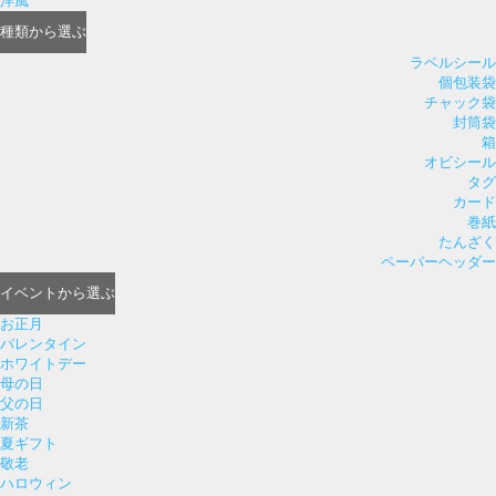
洋風
種類
から選ぶ
ラベルシール
個包装袋
チャック袋
封筒袋
箱
オビシール
タグ
カード
巻紙
たんざく
ペーパーヘッダー
イベント
から選ぶ
お正月
バレンタイン
ホワイトデー
母の日
父の日
新茶
夏ギフト
敬老
ハロウィン