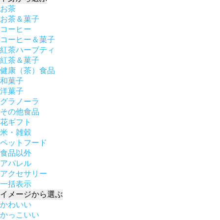
お茶
お茶＆菓子
コーヒー
コーヒー＆菓子
紅茶ハーブティ
紅茶＆菓子
健康（茶）食品
和菓子
洋菓子
グラノーラ
その他食品
花ギフト
米・雑穀
ペットフード
食品以外
アパレル
アクセサリー
一括表示
イメージ
から選ぶ
かわいい
かっこいい