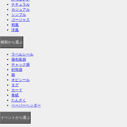
ナチュラル
カジュアル
シンプル
ゴージャス
和風
洋風
種類
から選ぶ
ラベルシール
個包装袋
チャック袋
封筒袋
箱
オビシール
タグ
カード
巻紙
たんざく
ペーパーヘッダー
イベント
から選ぶ