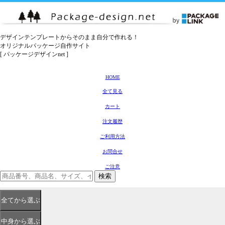
デザインテンプレートからそのまま自分で作れる！
オリジナルパッケージ自作サイト
[ パッケージデザインnet ]
HOME
全て見る
カート
注文履歴
ご利用方法
お問合せ
ご注意
検索
全て
から選ぶ
中身
から選ぶ