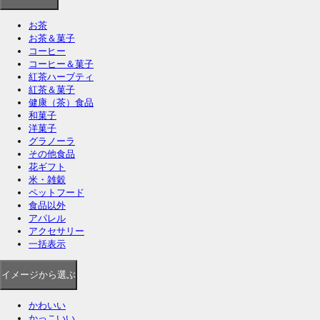
お茶
お茶＆菓子
コーヒー
コーヒー＆菓子
紅茶ハーブティ
紅茶＆菓子
健康（茶）食品
和菓子
洋菓子
グラノーラ
その他食品
花ギフト
米・雑穀
ペットフード
食品以外
アパレル
アクセサリー
一括表示
イメージ
から選ぶ
かわいい
かっこいい