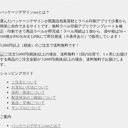
パッケージデザインnetとは？
選んだパッケージデザインが既製品包装資材とラベル印刷アプリで少量から
簡単に自作できるサイトです。無料ラベル印刷アプリでテンプレートを修
正・印刷できて商品ラベルが即完成！ラベル用紙は１袋から、袋や箱は50～
100枚かPACKAGE LINKにて即日発送
（※条件あり）
で販売しています！
5,000円以上（税抜）のご注文で送料無料です！
1回の出荷で、1ヶ所にお届け
する商品のご注文金額が 5,000円(税抜)以上の場合、送料無料でお届けしま
す。
ショッピングガイド
ご注文について
お支払い方法について
送料・発送について
配送状況のご確認について
返品・交換について
サンプルについて
ご案内
パッケージデザインnetとは？