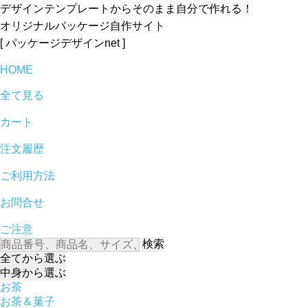
デザインテンプレートからそのまま自分で作れる！
オリジナルパッケージ自作サイト
[ パッケージデザインnet ]
HOME
全て見る
カート
注文履歴
ご利用方法
お問合せ
ご注意
検索
全て
から選ぶ
中身
から選ぶ
お茶
お茶＆菓子