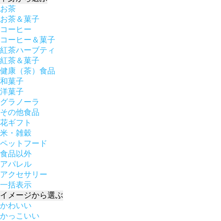
お茶
お茶＆菓子
コーヒー
コーヒー＆菓子
紅茶ハーブティ
紅茶＆菓子
健康（茶）食品
和菓子
洋菓子
グラノーラ
その他食品
花ギフト
米・雑穀
ペットフード
食品以外
アパレル
アクセサリー
一括表示
イメージ
から選ぶ
かわいい
かっこいい