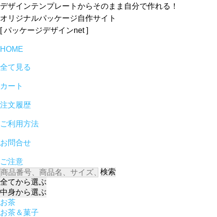
デザインテンプレートからそのまま自分で作れる！
オリジナルパッケージ自作サイト
[ パッケージデザインnet ]
HOME
全て見る
カート
注文履歴
ご利用方法
お問合せ
ご注意
検索
全て
から選ぶ
中身
から選ぶ
お茶
お茶＆菓子