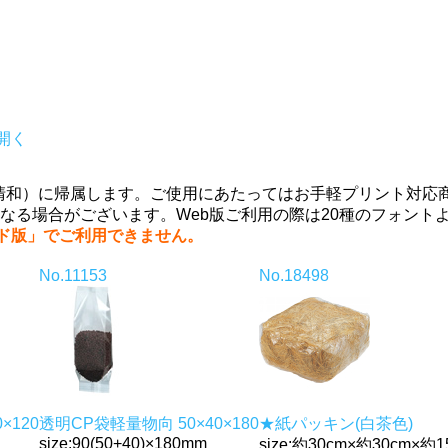
開く
。
式会社清和）に帰属します。ご使用にあたってはお手軽プリント対
なる場合がございます。Web版ご利用の際は20種のフォント
ード版」でご利用できません。
No.11153
No.18498
×120
透明CP袋軽量物向 50×40×180
★紙パッキン(白茶色)
size:90(50+40)×180mm
size:約30cm×約30cm×約1