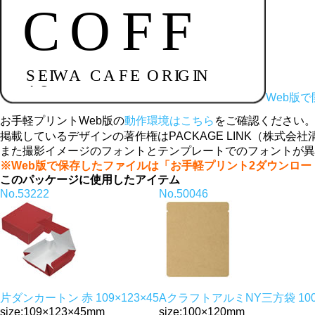
Web版で
お手軽プリントWeb版の
動作環境はこちら
をご確認ください
掲載しているデザインの著作権はPACKAGE LINK（株
また撮影イメージのフォントとテンプレートでのフォントが異
※Web版で保存したファイルは「お手軽プリント2ダウンロ
このパッケージに使用したアイテム
No.53222
No.50046
片ダンカートン 赤 109×123×45
AクラフトアルミNY三方袋 100
size:109×123×45mm
size:100×120mm