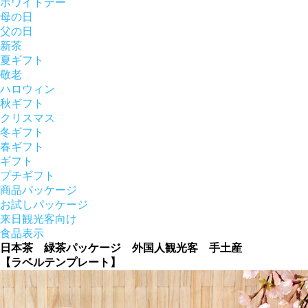
ホワイトデー
母の日
父の日
新茶
夏ギフト
敬老
ハロウィン
秋ギフト
クリスマス
冬ギフト
春ギフト
ギフト
プチギフト
商品パッケージ
お試しパッケージ
来日観光客向け
食品表示
日本茶 緑茶パッケージ 外国人観光客 手土産
【ラベルテンプレート】