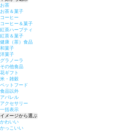
お茶
お茶＆菓子
コーヒー
コーヒー＆菓子
紅茶ハーブティ
紅茶＆菓子
健康（茶）食品
和菓子
洋菓子
グラノーラ
その他食品
花ギフト
米・雑穀
ペットフード
食品以外
アパレル
アクセサリー
一括表示
イメージ
から選ぶ
かわいい
かっこいい