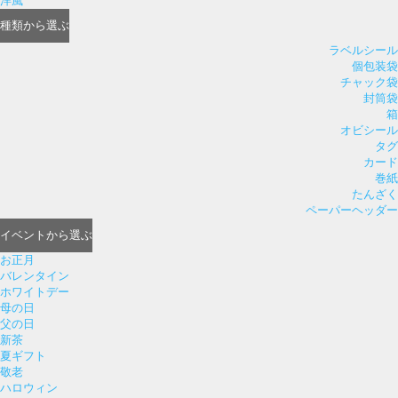
洋風
種類
から選ぶ
ラベルシール
個包装袋
チャック袋
封筒袋
箱
オビシール
タグ
カード
巻紙
たんざく
ペーパーヘッダー
イベント
から選ぶ
お正月
バレンタイン
ホワイトデー
母の日
父の日
新茶
夏ギフト
敬老
ハロウィン