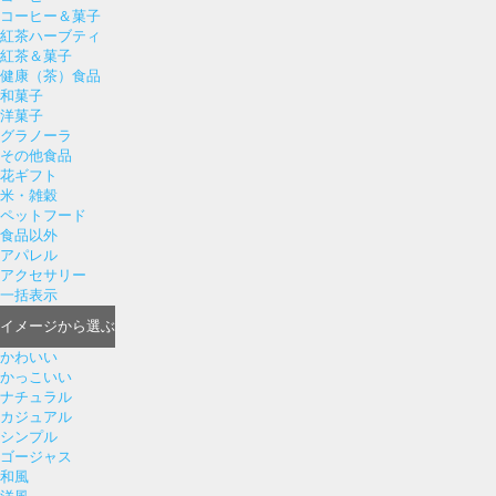
コーヒー＆菓子
紅茶ハーブティ
紅茶＆菓子
健康（茶）食品
和菓子
洋菓子
グラノーラ
その他食品
花ギフト
米・雑穀
ペットフード
食品以外
アパレル
アクセサリー
一括表示
イメージ
から選ぶ
かわいい
かっこいい
ナチュラル
カジュアル
シンプル
ゴージャス
和風