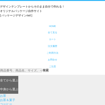
デザインテンプレートからそのまま自分で作れる！
オリジナルパッケージ自作サイト
[ パッケージデザインnet ]
HOME
全て見る
カート
注文履歴
ご利用方法
お問合せ
ご注意
検索
全て
から選ぶ
中身
から選ぶ
お茶
お茶＆菓子
コーヒー