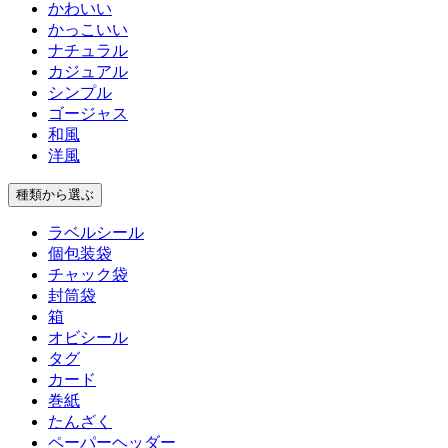
かわいい
かっこいい
ナチュラル
カジュアル
シンプル
ゴージャス
和風
洋風
種類
から選ぶ
ラベルシール
個包装袋
チャック袋
封筒袋
箱
オビシール
タグ
カード
巻紙
たんざく
ペーパーヘッダー