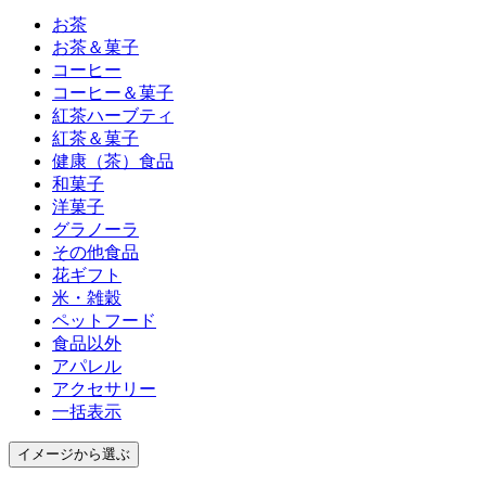
お茶
お茶＆菓子
コーヒー
コーヒー＆菓子
紅茶ハーブティ
紅茶＆菓子
健康（茶）食品
和菓子
洋菓子
グラノーラ
その他食品
花ギフト
米・雑穀
ペットフード
食品以外
アパレル
アクセサリー
一括表示
イメージ
から選ぶ