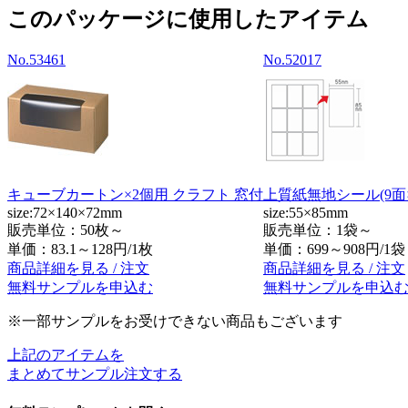
このパッケージに使用したアイテム
No.53461
No.52017
キューブカートン×2個用 クラフト 窓付
上質紙無地シール(9面×
size:72×140×72mm
size:55×85mm
販売単位：50枚～
販売単位：1袋～
単価：
83.1～128円/1枚
単価：
699～908円/1袋
商品詳細を見る / 注文
商品詳細を見る / 注文
無料サンプルを申込む
無料サンプルを申込
※一部サンプルをお受けできない商品もございます
上記のアイテムを
まとめてサンプル注文する