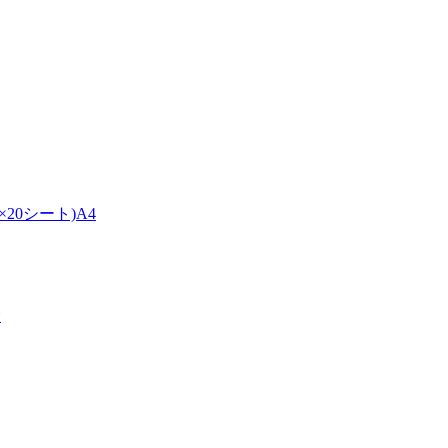
20シート)A4
む