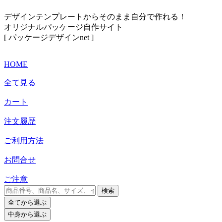
デザインテンプレートからそのまま自分で作れる！
オリジナルパッケージ自作サイト
[ パッケージデザインnet ]
HOME
全て見る
カート
注文履歴
ご利用方法
お問合せ
ご注意
検索
全て
から選ぶ
中身
から選ぶ