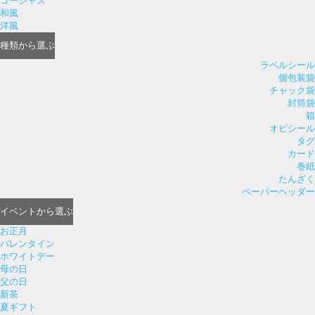
ゴージャス
和風
洋風
種類
から選ぶ
ラベルシール
個包装袋
チャック袋
封筒袋
箱
オビシール
タグ
カード
巻紙
たんざく
ペーパーヘッダー
イベント
から選ぶ
お正月
バレンタイン
ホワイトデー
母の日
父の日
新茶
夏ギフト