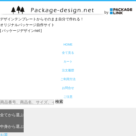
デザインテンプレートからそのまま自分で作れる！
オリジナルパッケージ自作サイト
[ パッケージデザインnet ]
HOME
全て見る
カート
注文履歴
ご利用方法
お問合せ
ご注意
検索
全て
から選ぶ
中身
から選ぶ
お茶