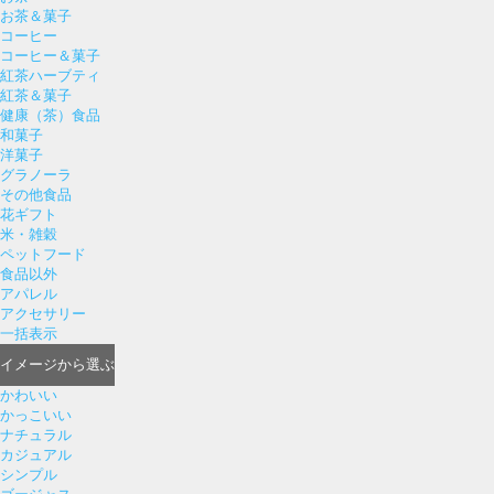
お茶＆菓子
コーヒー
コーヒー＆菓子
紅茶ハーブティ
紅茶＆菓子
健康（茶）食品
和菓子
洋菓子
グラノーラ
その他食品
花ギフト
米・雑穀
ペットフード
食品以外
アパレル
アクセサリー
一括表示
イメージ
から選ぶ
かわいい
かっこいい
ナチュラル
カジュアル
シンプル