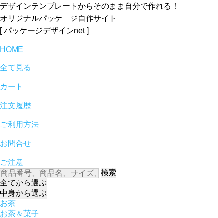
デザインテンプレートからそのまま自分で作れる！
オリジナルパッケージ自作サイト
[ パッケージデザインnet ]
HOME
全て見る
カート
注文履歴
ご利用方法
お問合せ
ご注意
検索
全て
から選ぶ
中身
から選ぶ
お茶
お茶＆菓子