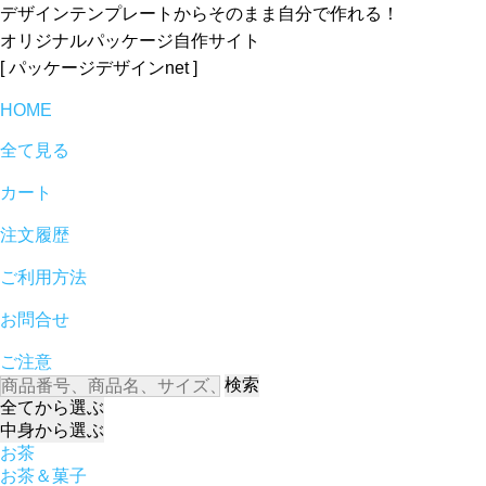
デザインテンプレートからそのまま自分で作れる！
オリジナルパッケージ自作サイト
[ パッケージデザインnet ]
HOME
全て見る
カート
注文履歴
ご利用方法
お問合せ
ご注意
検索
全て
から選ぶ
中身
から選ぶ
お茶
お茶＆菓子