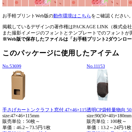
お手軽プリントWeb版の
動作環境はこちら
をご確認ください
掲載しているデザインの著作権はPACKAGE LINK（株
また撮影イメージのフォントとテンプレートでのフォントが異
※Web版で保存したファイルは「お手軽プリント2ダウンロ
このパッケージに使用したアイテム
No.53699
No.11153
手さげカートンクラフト窓付 47×46×115
透明CP袋軽量物向 50×
size:47×46×115mm
size:90(50+40)×180mm
販売単位：50枚～
販売単位：100枚～
単価：
46.2～73.5円/1枚
単価：
13.2～24円/1枚