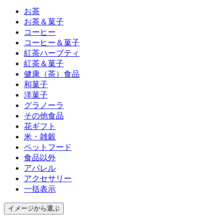
お茶
お茶＆菓子
コーヒー
コーヒー＆菓子
紅茶ハーブティ
紅茶＆菓子
健康（茶）食品
和菓子
洋菓子
グラノーラ
その他食品
花ギフト
米・雑穀
ペットフード
食品以外
アパレル
アクセサリー
一括表示
イメージ
から選ぶ