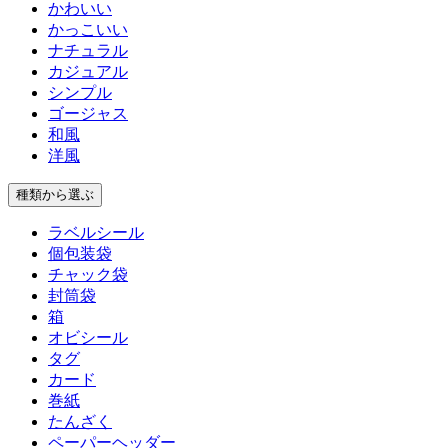
かわいい
かっこいい
ナチュラル
カジュアル
シンプル
ゴージャス
和風
洋風
種類
から選ぶ
ラベルシール
個包装袋
チャック袋
封筒袋
箱
オビシール
タグ
カード
巻紙
たんざく
ペーパーヘッダー