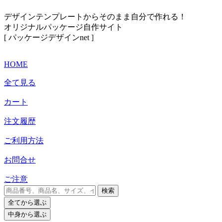
デザインテンプレートからそのまま自分で作れる！
オリジナルパッケージ自作サイト
[ パッケージデザインnet ]
HOME
全て見る
カート
注文履歴
ご利用方法
お問合せ
ご注意
検索
全て
から選ぶ
中身
から選ぶ