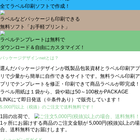
全てラベル印刷ソフトで作成！
ラベルなどパッケージも印刷できる
無料ソフト「お手軽プリント」
ラベルテンプレートは無料で
ダウンロード＆自由にカスタマイズ！
パッケージデザインnetとは？
選んだパッケージデザインが既製品包装資材とラベル印刷アプ
リで少量から簡単に自作できるサイトです。無料ラベル印刷ア
プリでテンプレートを修正・印刷できて商品ラベルが即完成！
ラベル用紙は１袋から、袋や箱は50～100枚かPACKAGE
LINKにて即日発送
（※条件あり）
で販売しています！
5,000円以上（税抜）のご注文で送料無料です！
1回の出荷で、
1ヶ所にお届けする商品のご注文金額が 5,000円(税抜)以上の場
合、送料無料でお届けします。
ショッピングガイド