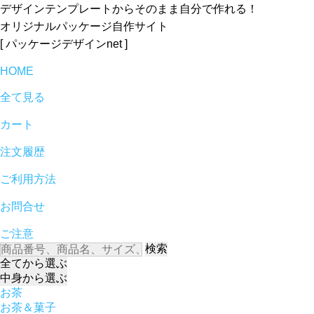
デザインテンプレートからそのまま自分で作れる！
オリジナルパッケージ自作サイト
[ パッケージデザインnet ]
HOME
全て見る
カート
注文履歴
ご利用方法
お問合せ
ご注意
検索
全て
から選ぶ
中身
から選ぶ
お茶
お茶＆菓子