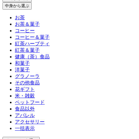
中身
から選ぶ
お茶
お茶＆菓子
コーヒー
コーヒー＆菓子
紅茶ハーブティ
紅茶＆菓子
健康（茶）食品
和菓子
洋菓子
グラノーラ
その他食品
花ギフト
米・雑穀
ペットフード
食品以外
アパレル
アクセサリー
一括表示