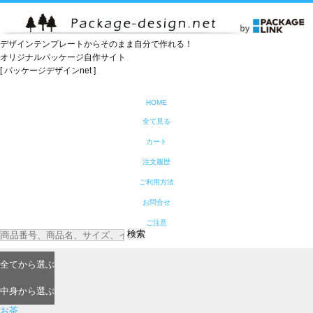
デザインテンプレートからそのまま自分で作れる！
オリジナルパッケージ自作サイト
[ パッケージデザインnet ]
HOME
全て見る
カート
注文履歴
ご利用方法
お問合せ
ご注意
検索
全て
から選ぶ
中身
から選ぶ
お茶