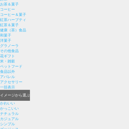
お茶＆菓子
コーヒー
コーヒー＆菓子
紅茶ハーブティ
紅茶＆菓子
健康（茶）食品
和菓子
洋菓子
グラノーラ
その他食品
花ギフト
米・雑穀
ペットフード
食品以外
アパレル
アクセサリー
一括表示
イメージ
から選ぶ
かわいい
かっこいい
ナチュラル
カジュアル
シンプル