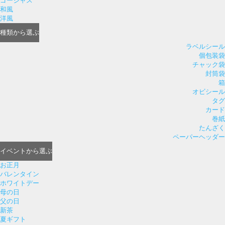
ゴージャス
和風
洋風
種類
から選ぶ
ラベルシール
個包装袋
チャック袋
封筒袋
箱
オビシール
タグ
カード
巻紙
たんざく
ペーパーヘッダー
イベント
から選ぶ
お正月
バレンタイン
ホワイトデー
母の日
父の日
新茶
夏ギフト