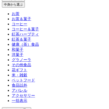
中身
から選ぶ
お茶
お茶＆菓子
コーヒー
コーヒー＆菓子
紅茶ハーブティ
紅茶＆菓子
健康（茶）食品
和菓子
洋菓子
グラノーラ
その他食品
花ギフト
米・雑穀
ペットフード
食品以外
アパレル
アクセサリー
一括表示