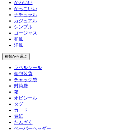
かわいい
かっこいい
ナチュラル
カジュアル
シンプル
ゴージャス
和風
洋風
種類
から選ぶ
ラベルシール
個包装袋
チャック袋
封筒袋
箱
オビシール
タグ
カード
巻紙
たんざく
ペーパーヘッダー