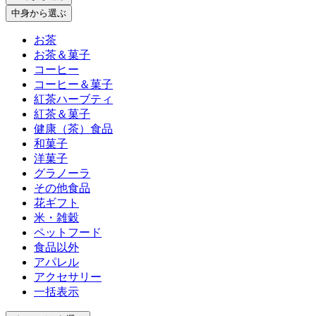
中身
から選ぶ
お茶
お茶＆菓子
コーヒー
コーヒー＆菓子
紅茶ハーブティ
紅茶＆菓子
健康（茶）食品
和菓子
洋菓子
グラノーラ
その他食品
花ギフト
米・雑穀
ペットフード
食品以外
アパレル
アクセサリー
一括表示