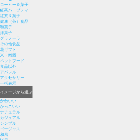
コーヒー＆菓子
紅茶ハーブティ
紅茶＆菓子
健康（茶）食品
和菓子
洋菓子
グラノーラ
その他食品
花ギフト
米・雑穀
ペットフード
食品以外
アパレル
アクセサリー
一括表示
イメージ
から選ぶ
かわいい
かっこいい
ナチュラル
カジュアル
シンプル
ゴージャス
和風