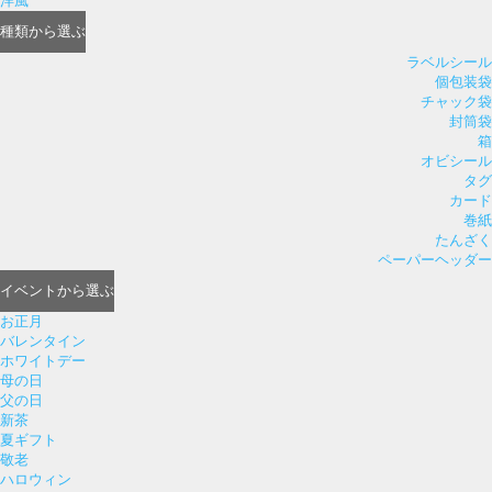
洋風
種類
から選ぶ
ラベルシール
個包装袋
チャック袋
封筒袋
箱
オビシール
タグ
カード
巻紙
たんざく
ペーパーヘッダー
イベント
から選ぶ
お正月
バレンタイン
ホワイトデー
母の日
父の日
新茶
夏ギフト
敬老
ハロウィン