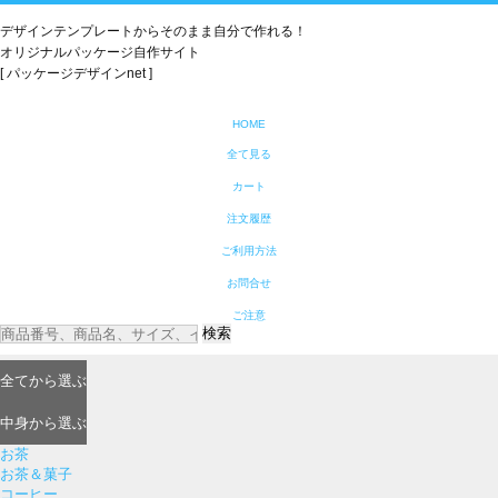
デザインテンプレートからそのまま自分で作れる！
オリジナルパッケージ自作サイト
[ パッケージデザインnet ]
HOME
全て見る
カート
注文履歴
ご利用方法
お問合せ
ご注意
検索
全て
から選ぶ
中身
から選ぶ
お茶
お茶＆菓子
コーヒー